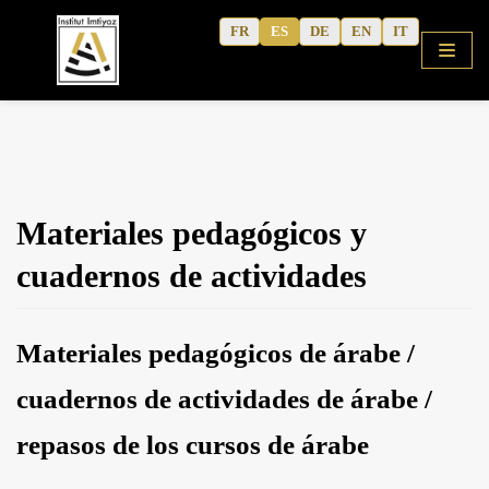
Saltar
FR
ES
DE
EN
IT
al
contenido
Inicio
Materiales pedagógicos y
Tienda
cuadernos de actividades
Cursos
Árabe coránico
Materiales pedagógicos de árabe /
Árabe moderno
Cuadernos de actividades
cuadernos de actividades de árabe /
Escritos del autor
repasos de los cursos de árabe
Contenidos culturales