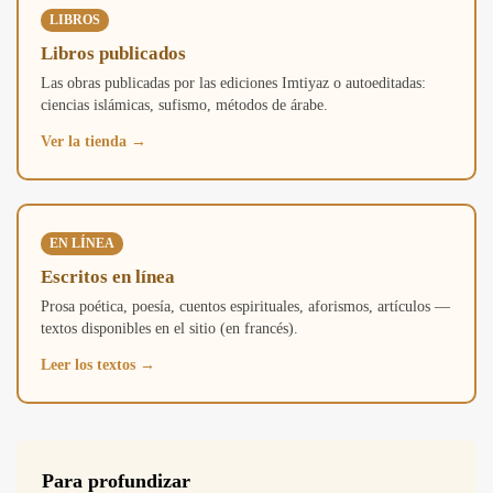
Blog
LIBROS
Libros publicados
Contacto
Las obras publicadas por las ediciones Imtiyaz o autoeditadas:
Tafsîr
ciencias islámicas, sufismo, métodos de árabe.
Artículos
Testimonios
Ver la tienda →
Podcasts
EN LÍNEA
Escritos en línea
Prosa poética, poesía, cuentos espirituales, aforismos, artículos —
textos disponibles en el sitio (en francés).
Leer los textos →
Para profundizar