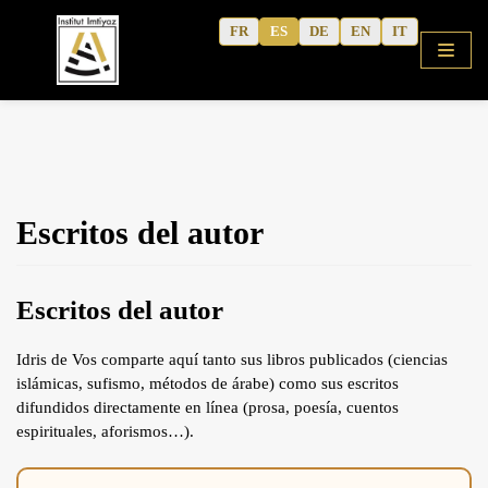
Saltar
FR
ES
DE
EN
IT
al
contenido
Inicio
Escritos del autor
Tienda
Cursos
Escritos del autor
Árabe coránico
Árabe moderno
Idris de Vos comparte aquí tanto sus libros publicados (ciencias
islámicas, sufismo, métodos de árabe) como sus escritos
Cuadernos de actividades
difundidos directamente en línea (prosa, poesía, cuentos
Escritos del autor
espirituales, aforismos…).
Contenidos culturales