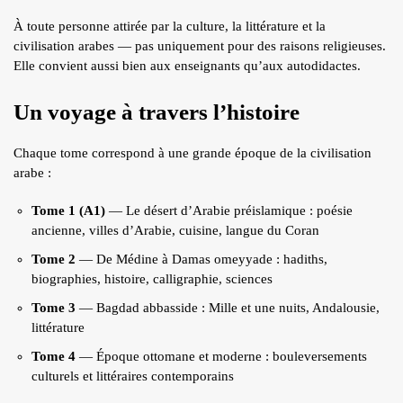
ÉCRITS DE L’AUTEUR
À toute personne attirée par la culture, la littérature et la
civilisation arabes — pas uniquement pour des raisons religieuses.
ARTICLES
Elle convient aussi bien aux enseignants qu’aux autodidactes.
BLOG
Un voyage à travers l’histoire
CONTACT
QUI S.N.
Chaque tome correspond à une grande époque de la civilisation
arabe :
RECRUTEMENT
Tome 1 (A1)
— Le désert d’Arabie préislamique : poésie
ancienne, villes d’Arabie, cuisine, langue du Coran
Tome 2
— De Médine à Damas omeyyade : hadiths,
biographies, histoire, calligraphie, sciences
Tome 3
— Bagdad abbasside : Mille et une nuits, Andalousie,
littérature
Tome 4
— Époque ottomane et moderne : bouleversements
culturels et littéraires contemporains