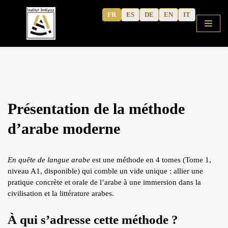
Aller
FR
ES
DE
EN
IT
au
contenu
ACCUEIL
Présentation de la méthode
BOUTIQUE
d’arabe moderne
COURS
ALPHABET GRATUIT
En quête de langue arabe
est une méthode en 4 tomes (Tome 1,
ARABE CORANIQUE (METHODE)
niveau A1, disponible) qui comble un vide unique : allier une
TAFSÎR
pratique concrète et orale de l’arabe à une immersion dans la
civilisation et la littérature arabes.
Articles
ARABE MODERNE
À qui s’adresse cette méthode ?
Podcasts
CAHIERS D’ACTIVITE