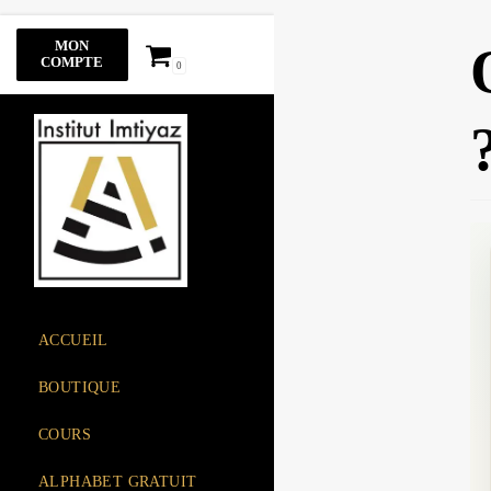
Aller
MON
au
COMPTE
0
contenu
ACCUEIL
BOUTIQUE
COURS
ALPHABET GRATUIT