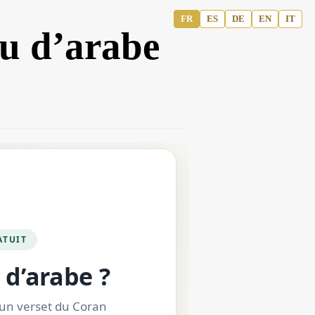
FR
ES
DE
EN
IT
au d’arabe