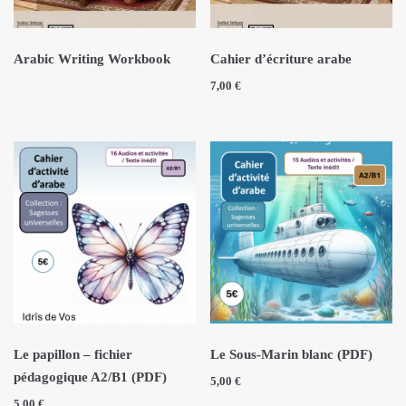
ÉCRITS DE L’AUTEUR
ARTICLES
Arabic Writing Workbook
Cahier d’écriture arabe
BLOG
7,00
€
CONTACT
QUI S.N.
RECRUTEMENT
Le papillon – fichier
Le Sous-Marin blanc (PDF)
pédagogique A2/B1 (PDF)
5,00
€
5,00
€