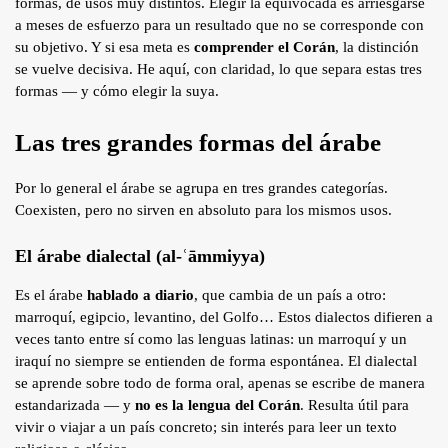
formas, de usos muy distintos. Elegir la equivocada es arriesgarse
Blog
a meses de esfuerzo para un resultado que no se corresponde con
su objetivo. Y si esa meta es
comprender el Corán
, la distinción
Contacto
se vuelve decisiva. He aquí, con claridad, lo que separa estas tres
Tafsîr
formas — y cómo elegir la suya.
Artículos
Testimonios
Las tres grandes formas del árabe
Podcasts
Por lo general el árabe se agrupa en tres grandes categorías.
Coexisten, pero no sirven en absoluto para los mismos usos.
El árabe dialectal (al-ʿāmmiyya)
Es el árabe
hablado a diario
, que cambia de un país a otro:
marroquí, egipcio, levantino, del Golfo… Estos dialectos difieren a
veces tanto entre sí como las lenguas latinas: un marroquí y un
iraquí no siempre se entienden de forma espontánea. El dialectal
se aprende sobre todo de forma oral, apenas se escribe de manera
estandarizada — y
no es la lengua del Corán
. Resulta útil para
vivir o viajar a un país concreto; sin interés para leer un texto