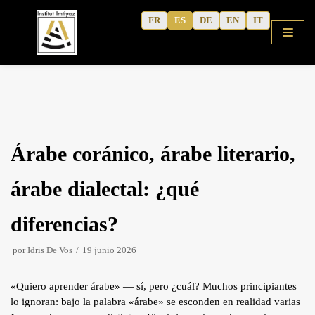
Saltar
FR
ES
DE
EN
IT
al
contenido
Inicio
Árabe coránico, árabe literario,
Tienda
Cursos
árabe dialectal: ¿qué
Árabe coránico
diferencias?
Árabe moderno
por
Idris De Vos
19 junio 2026
Cuadernos de actividades
Escritos del autor
«Quiero aprender árabe» — sí, pero ¿cuál? Muchos principiantes
lo ignoran: bajo la palabra «árabe» se esconden en realidad varias
Contenidos culturales