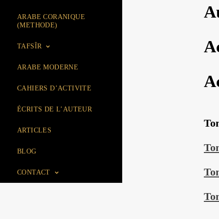
A
ARABE CORANIQUE
(METHODE)
A
TAFSÎR
ARABE MODERNE
A
CAHIERS D’ACTIVITE
ÉCRITS DE L’AUTEUR
To
ARTICLES
To
BLOG
To
CONTACT
To
ACCUEIL
BOUTIQUE