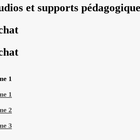
udios et supports pédagogiqu
chat
chat
me 1
me 1
me 2
me 3