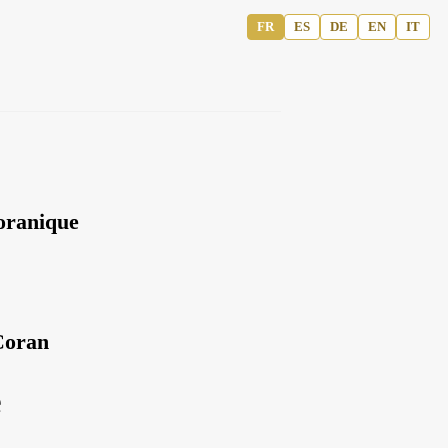
FR
ES
DE
EN
IT
oranique
Coran
e