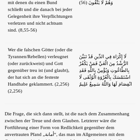
mit denen du einen Bund
وَهُمْ لَا يَتَّقُونَ (56)
schließt und die danach bei jeder
Gelegenheit ihre Verpflichtungen
verletzen und nicht achtsam
sind. (8,55-56)
Wer die falschen Götter (oder die
Tyrannen/Rebellen) verleugnet
لَا إِكْرَاهَ فِي الدِّينِ قَدْ تَبَيَّنَ
(oder zurückweist) und Gott
الرُّشْدُ مِنَ الْغَيِّ فَمَنْ يَكْفُرْ
gegenüber treu ist (und glaubt),
بِالطَّاغُوتِ وَيُؤْمِنْ بِاللَّهِ فَقَدِ
der hat sich an die festeste
اسْتَمْسَكَ بِالْعُرْوَةِ الْوُثْقَى لَا
Handhabe geklammert. (2,256)
انْفِصَامَ لَهَا وَاللَّهُ سَمِيعٌ عَلِيمٌ
(2,256)
Die Frage, die sich dann stellt, ist die nach dem Zusammenhang
zwischen der Treue und dem Glauben. Letzterer wäre die
Fortführung einer Form von Redlichkeit gegenüber dem
anvertrauten Pfand „أمانة“, das man im Allgemeinen mit dem