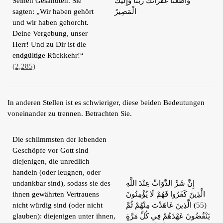
Seinen Gesandten. Sie
وَأَطَعْنَا غُفْرَانَكَ رَبَّنَا وَإِلَيْكَ
sagten: „Wir haben gehört
الْمَصِيرُ
und wir haben gehorcht.
Deine Vergebung, unser
Herr! Und zu Dir ist die
endgültige Rückkehr!“
(2,285)
In anderen Stellen ist es schwieriger, diese beiden Bedeutungen
voneinander zu trennen. Betrachten Sie.
Die schlimmsten der lebenden
Geschöpfe vor Gott sind
diejenigen, die unredlich
handeln (oder leugnen, oder
undankbar sind), sodass sie des
إِنَّ شَرَّ الدَّوَابِّ عِنْدَ اللَّهِ
ihnen gewährten Vertrauens
الَّذِينَ كَفَرُوا فَهُمْ لَا يُؤْمِنُونَ
nicht würdig sind (oder nicht
(55) الَّذِينَ عَاهَدْتَ مِنْهُمْ ثُمَّ
glauben): diejenigen unter ihnen,
يَنْقُضُونَ عَهْدَهُمْ فِي كُلِّ مَرَّةٍ