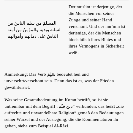
Der muslim ist derjenige, der
die Menschen vor seiner
Zunge und seiner Hand
المسلمُ من سلم الناسُ من
verschont. Und der mu’min ist
لسانه ويدهِ، والمؤمنُ من أمنه
derjenige, der die Menschen
الناسُ على دمائهم وأموالهم
hinsichtlich ihres Blutes und
ihres Vermögens in Sicherheit
weiß.
Anmerkung: Das Verb سَلِمَ bedeutet heil und
unversehrt/verschont sein. Denn das ist es, was der Frieden
gewährleistet.
Was seine Gesamtbedeutung im Koran betrifft, so ist sie
untrennbar mit dem Begriff „دين قيّم“ verbunden, das heißt „die
aufrechte und unwandelbare Religion“ gemäß den Bedeutungen
seiner Wurzel und der Auslegung, die die Kommentatoren ihr
geben, siehe zum Beispiel Al-Râzî.