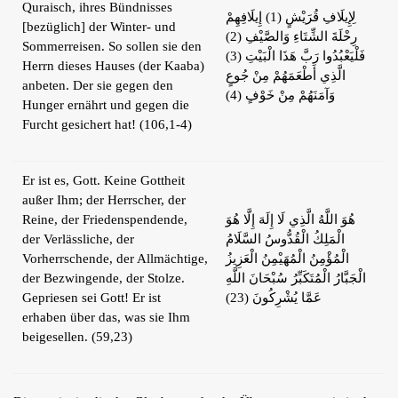
Quraisch, ihres Bündnisses
لِإِيلَافِ قُرَيْشٍ (1) إِيلَافِهِمْ
[bezüglich] der Winter- und
رِحْلَةَ الشِّتَاءِ وَالصَّيْفِ (2)
Sommerreisen. So sollen sie den
فَلْيَعْبُدُوا رَبَّ هَذَا الْبَيْتِ (3)
Herrn dieses Hauses (der Kaaba)
الَّذِي أَطْعَمَهُمْ مِنْ جُوعٍ
anbeten. Der sie gegen den
وَآمَنَهُمْ مِنْ خَوْفٍ (4)
Hunger ernährt und gegen die
Furcht gesichert hat! (106,1-4)
Er ist es, Gott. Keine Gottheit
außer Ihm; der Herrscher, der
Reine, der Friedenspendende,
هُوَ اللَّهُ الَّذِي لَا إِلَهَ إِلَّا هُوَ
der Verlässliche, der
الْمَلِكُ الْقُدُّوسُ السَّلَامُ
Vorherrschende, der Allmächtige,
الْمُؤْمِنُ الْمُهَيْمِنُ الْعَزِيزُ
der Bezwingende, der Stolze.
الْجَبَّارُ الْمُتَكَبِّرُ سُبْحَانَ اللَّهِ
Gepriesen sei Gott! Er ist
عَمَّا يُشْرِكُونَ (23)
erhaben über das, was sie Ihm
beigesellen. (59,23)