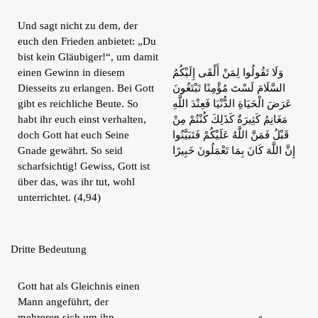
Und sagt nicht zu dem, der
euch den Frieden anbietet: „Du
bist kein Gläubiger!“, um damit
einen Gewinn in diesem
وَلَا تَقُولُوا لِمَنْ أَلْقَى إِلَيْكُمُ
Diesseits zu erlangen. Bei Gott
السَّلَامَ لَسْتَ مُؤْمِنًا تَبْتَغُونَ
gibt es reichliche Beute. So
عَرَضَ الْحَيَاةِ الدُّنْيَا فَعِنْدَ اللَّهِ
habt ihr euch einst verhalten,
مَغَانِمُ كَثِيرَةٌ كَذَلِكَ كُنْتُمْ مِنْ
doch Gott hat euch Seine
قَبْلُ فَمَنَّ اللَّهُ عَلَيْكُمْ فَتَبَيَّنُوا
Gnade gewährt. So seid
إِنَّ اللَّهَ كَانَ بِمَا تَعْمَلُونَ خَبِيرًا
scharfsichtig! Gewiss, Gott ist
über das, was ihr tut, wohl
unterrichtet. (4,94)
Dritte Bedeutung
Gott hat als Gleichnis einen
Mann angeführt, der
mehreren sich um ihn