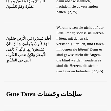
اللَّهِ ثُمَّ يُحَرِّفُونَهُ مِنْ بَعْدِ مَا
dann aber wissentlich,
عَقَلُوهُ وَهُمْ يَعْلَمُونَ
nachdem sie es verstanden
hatten. (2,75)
Warum reisen sie nicht auf der
Erde umher, sodass sie Herzen
أَفَلَمْ يَسِيرُوا فِي الْأَرْضِ فَتَكُونَ
hätten, mit denen sie
لَهُمْ قُلُوبٌ يَعْقِلُونَ بِهَا أَوْ آذَانٌ
verständig urteilen, und Ohren,
يَسْمَعُونَ بِهَا فَإِنَّهَا لَا تَعْمَى
mit denen sie hören? Denn es
الْأَبْصَارُ وَلَكِنْ تَعْمَى الْقُلُوبُ
sind gewiss nicht die Augen,
الَّتِي فِي الصُّدُورِ
die blind werden, sondern es
sind die Herzen, die sich in
den Brüsten befinden. (22,46)
Gute Taten صالِحات وحَسَنات