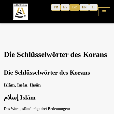
Zum
FR
ES
DE
EN
IT
Inhalt
Startseite
Die Schlüsselwörter des Korans
Koranisches Arabisch
Neue Methode
Die Schlüsselwörter des Korans
Aktivitätshefte
Kurse
Islâm, îmân, Iḥsân
Kulturelle Inhalte
إسلام Islâm
Schriften des Autors
Das Wort „islâm“ trägt drei Bedeutungen:
Erfahrungsberichte