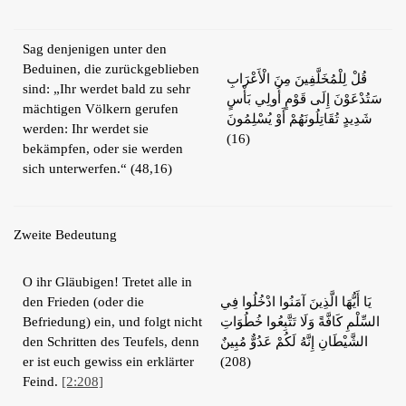
Sag denjenigen unter den
Beduinen, die zurückgeblieben
قُلْ لِلْمُخَلَّفِينَ مِنَ الْأَعْرَابِ
sind: „Ihr werdet bald zu sehr
سَتُدْعَوْنَ إِلَى قَوْمٍ أُولِي بَأْسٍ
mächtigen Völkern gerufen
شَدِيدٍ تُقَاتِلُونَهُمْ أَوْ يُسْلِمُونَ
werden: Ihr werdet sie
(16)
bekämpfen, oder sie werden
sich unterwerfen.“ (48,16)
Zweite Bedeutung
O ihr Gläubigen! Tretet alle in
den Frieden (oder die
يَا أَيُّهَا الَّذِينَ آمَنُوا ادْخُلُوا فِي
Befriedung) ein, und folgt nicht
السِّلْمِ كَافَّةً وَلَا تَتَّبِعُوا خُطُوَاتِ
den Schritten des Teufels, denn
الشَّيْطَانِ إِنَّهُ لَكُمْ عَدُوٌّ مُبِينٌ
er ist euch gewiss ein erklärter
(208)
Feind.
[2:208]