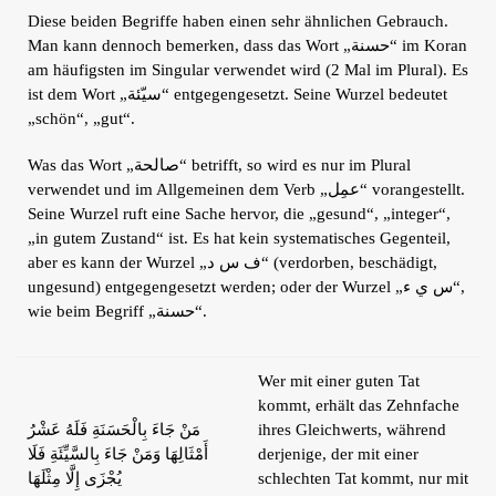
Diese beiden Begriffe haben einen sehr ähnlichen Gebrauch.
Man kann dennoch bemerken, dass das Wort „حسنة“ im Koran
am häufigsten im Singular verwendet wird (2 Mal im Plural). Es
ist dem Wort „سيّئة“ entgegengesetzt. Seine Wurzel bedeutet
„schön“, „gut“.
Was das Wort „صالحة“ betrifft, so wird es nur im Plural
verwendet und im Allgemeinen dem Verb „عمِل“ vorangestellt.
Seine Wurzel ruft eine Sache hervor, die „gesund“, „integer“,
„in gutem Zustand“ ist. Es hat kein systematisches Gegenteil,
aber es kann der Wurzel „ف س د“ (verdorben, beschädigt,
ungesund) entgegengesetzt werden; oder der Wurzel „س ي ء“,
wie beim Begriff „حسنة“.
Wer mit einer guten Tat
kommt, erhält das Zehnfache
مَنْ جَاءَ بِالْحَسَنَةِ فَلَهُ عَشْرُ
ihres Gleichwerts, während
أَمْثَالِهَا وَمَنْ جَاءَ بِالسَّيِّئَةِ فَلَا
derjenige, der mit einer
يُجْزَى إِلَّا مِثْلَهَا
schlechten Tat kommt, nur mit