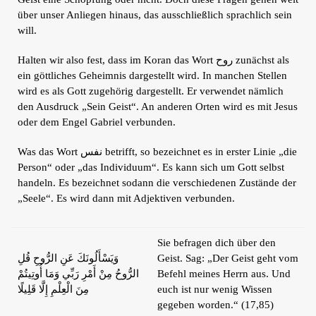
über unser Anliegen hinaus, das ausschließlich sprachlich sein
will.
Halten wir also fest, dass im Koran das Wort روح zunächst als
ein göttliches Geheimnis dargestellt wird. In manchen Stellen
wird es als Gott zugehörig dargestellt. Er verwendet nämlich
den Ausdruck „Sein Geist“. An anderen Orten wird es mit Jesus
oder dem Engel Gabriel verbunden.
Was das Wort نفس betrifft, so bezeichnet es in erster Linie „die
Person“ oder „das Individuum“. Es kann sich um Gott selbst
handeln. Es bezeichnet sodann die verschiedenen Zustände der
„Seele“. Es wird dann mit Adjektiven verbunden.
Sie befragen dich über den
وَيَسْأَلُونَكَ عَنِ الرُّوحِ قُلِ
Geist. Sag: „Der Geist geht vom
الرُّوحُ مِنْ أَمْرِ رَبِّي وَمَا أُوتِيتُمْ
Befehl meines Herrn aus. Und
مِنَ الْعِلْمِ إِلَّا قَلِيلًا
euch ist nur wenig Wissen
gegeben worden.“ (17,85)