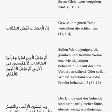
ihrem Gleichwert vergolten
wird. (6,160)
Gewiss, die guten Taten
إِنَّ الْحَسَنَاتِ يُذْهِبْنَ السَّيِّئَاتِ
vertreiben die schlechten.
(11,114)
Sollen Wir diejenigen, die
glauben und fromme Werke
أَمْ نَجْعَلُ الَّذِينَ آمَنُوا وَعَمِلُوا
tun, wie diejenigen
الصَّالِحَاتِ كَالْمُفْسِدِينَ فِي
behandeln, die auf der Erde
الْأَرْضِ أَمْ نَجْعَلُ الْمُتَّقِينَ
Verderben stiften? Oder sollen
كَالْفُجَّارِ
Wir die Achtsamen wie die
Frevler behandeln? (38,28)
Der Blinde und der Sehende
sind nicht auf gleicher Stufe,
وَمَا يَسْتَوِي الْأَعْمَى وَالْبَصِيرُ
ebenso wenig wie diejenigen,
وَالَّذِينَ آمَنُوا وَعَمِلُوا الصَّالِحَاتِ