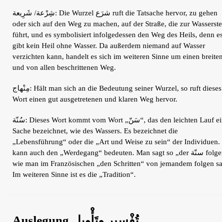
شِرْعة/ شَرِيعة: Die Wurzel شرَع ruft die Tatsache hervor, zu gehen
oder sich auf den Weg zu machen, auf der Straße, die zur Wasserste
führt, und es symbolisiert infolgedessen den Weg des Heils, denn e
gibt kein Heil ohne Wasser. Da außerdem niemand auf Wasser
verzichten kann, handelt es sich im weiteren Sinne um einen breite
und von allen beschrittenen Weg.
مِنْهاج: Hält man sich an die Bedeutung seiner Wurzel, so ruft dieses
Wort einen gut ausgetretenen und klaren Weg hervor.
سُنّة: Dieses Wort kommt vom Wort „سَنّ“, das den leichten Lauf einer
Sache bezeichnet, wie des Wassers. Es bezeichnet die
„Lebensführung“ oder die „Art und Weise zu sein“ der Individuen.
kann auch den „Werdegang“ bedeuten. Man sagt so „der سنّة folgen“,
wie man im Französischen „den Schritten“ von jemandem folgen sa
Im weiteren Sinne ist es die „Tradition“.
Auslegung تُفْسِير وتَأْوِيل