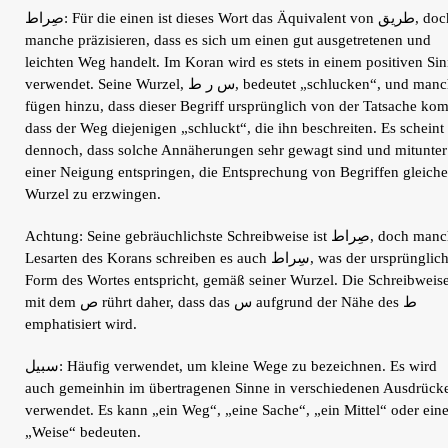
صِراط: Für die einen ist dieses Wort das Äquivalent von طريق, doch
manche präzisieren, dass es sich um einen gut ausgetretenen und
leichten Weg handelt. Im Koran wird es stets in einem positiven Si
verwendet. Seine Wurzel, س ر ط, bedeutet „schlucken“, und manche
fügen hinzu, dass dieser Begriff ursprünglich von der Tatsache ko
dass der Weg diejenigen „schluckt“, die ihn beschreiten. Es scheint
dennoch, dass solche Annäherungen sehr gewagt sind und mitunter
einer Neigung entspringen, die Entsprechung von Begriffen gleiche
Wurzel zu erzwingen.
Achtung: Seine gebräuchlichste Schreibweise ist صِراط, doch manche
Lesarten des Korans schreiben es auch سِراط, was der ursprünglichen
Form des Wortes entspricht, gemäß seiner Wurzel. Die Schreibweis
mit dem ص rührt daher, dass das س aufgrund der Nähe des ط
emphatisiert wird.
سبيل: Häufig verwendet, um kleine Wege zu bezeichnen. Es wird
auch gemeinhin im übertragenen Sinne in verschiedenen Ausdrück
verwendet. Es kann „ein Weg“, „eine Sache“, „ein Mittel“ oder ein
„Weise“ bedeuten.