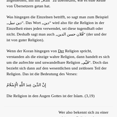
angemessen, ihn mit „Kult“ zu übersetzen, wie es eine Reihe
von Übersetzern getan hat.
Was hingegen die Einzelnen betrifft, so sagt man zum Beispiel
„دين نبيل“. Das Wort „دين“ wird also für die Religion in der
Einzelheit eines jeden verwendet, sei diese tugendhaft oder
nicht. Deshalb sagt man auch „فُلان حسن الدين“ (der und der
ist von guter Religion).
Wenn der Koran hingegen von
Der
Religion spricht,
verstanden als die einzige wahre Religion, dann handelt es sich
um die aufrechte und unwandelbare Religion „قَيِّم“. Doch das
bezieht sich dann auf den wesentlichen und zeitlosen Teil der
Religion. Das ist die Bedeutung des Verses:
إِنَّ الدِّينَ عِندَ اللَّهِ الْإِسْلَامُ
Die Religion in den Augen Gottes ist der Islam. (3,19)
Wer also bekennt sich zu einer