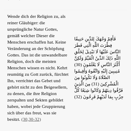
Wende dich der Religion zu, als
reiner Gläubiger: die
ursprüngliche Natur Gottes,
gemäß welcher Dieser die
فَأَقِمْ وَجْهَكَ لِلدِّينِ حَنِيفًا
Menschen erschaffen hat. Keine
فِطْرَتَ اللَّهِ الَّتِي فَطَرَ
Veränderung an der Schöpfung
النَّاسَ عَلَيْهَا لَا تَبْدِيلَ لِخَلْقِ
Gottes. Das ist die unwandelbare
اللَّهِ ذَلِكَ الدِّينُ الْقَيِّمُ وَلَكِنَّ
Religion, doch die meisten
أَكْثَرَ النَّاسِ لَا يَعْلَمُونَ (30)
Menschen wissen es nicht. Kehrt
مُنِيبِينَ إِلَيْهِ وَاتَّقُوهُ وَأَقِيمُوا
reumütig zu Gott zurück, fürchtet
الصَّلَاةَ وَلَا تَكُونُوا مِنَ
Ihn, verrichtet das Gebet und
الْمُشْرِكِينَ (31) مِنَ الَّذِينَ
gehört nicht zu den Beigesellern,
فَرَّقُوا دِينَهُمْ وَكَانُوا شِيَعًا كُلُّ
zu denen, die ihre Religion
حِزْبٍ بِمَا لَدَيْهِمْ فَرِحُونَ (32)
zerspalten und Sekten gebildet
haben, wobei jede Gruppierung
sich über das freut, was sie
besitzt.
(30,30-32)