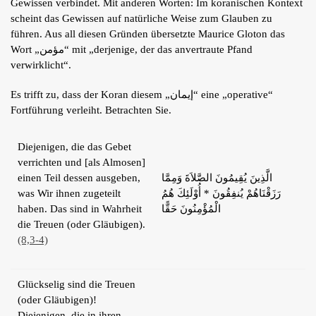
Gewissen verbindet. Mit anderen Worten: Im koranischen Kontext
scheint das Gewissen auf natürliche Weise zum Glauben zu
führen. Aus all diesen Gründen übersetzte Maurice Gloton das
Wort „مؤمن“ mit „derjenige, der das anvertraute Pfand
verwirklicht“.
Es trifft zu, dass der Koran diesem „إيمان“ eine „operative“
Fortführung verleiht. Betrachten Sie.
Diejenigen, die das Gebet
verrichten und [als Almosen]
einen Teil dessen ausgeben,
الَّذِينَ يُقِيمُونَ الصَّلاَةَ وَمِمَّا
was Wir ihnen zugeteilt
رَزَقْنَاهُمْ يُنفِقُونَ * أُوْلَئِكَ هُمُ
haben. Das sind in Wahrheit
الْمُؤْمِنُونَ حَقًّا
die Treuen (oder Gläubigen).
(8,3-4)
Glückselig sind die Treuen
(oder Gläubigen)!
Diejenigen, die in ihren