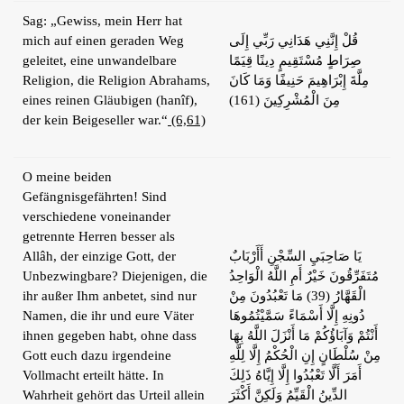
Sag: „Gewiss, mein Herr hat
mich auf einen geraden Weg
قُلْ إِنَّنِي هَدَانِي رَبِّي إِلَى
geleitet, eine unwandelbare
صِرَاطٍ مُسْتَقِيمٍ دِينًا قِيَمًا
Religion, die Religion Abrahams,
مِلَّةَ إِبْرَاهِيمَ حَنِيفًا وَمَا كَانَ
eines reinen Gläubigen (hanîf),
مِنَ الْمُشْرِكِينَ (161)
der kein Beigeseller war.“
(6,61)
O meine beiden
Gefängnisgefährten! Sind
verschiedene voneinander
getrennte Herren besser als
Allâh, der einzige Gott, der
يَا صَاحِبَيِ السِّجْنِ أَأَرْبَابٌ
Unbezwingbare? Diejenigen, die
مُتَفَرِّقُونَ خَيْرٌ أَمِ اللَّهُ الْوَاحِدُ
ihr außer Ihm anbetet, sind nur
الْقَهَّارُ (39) مَا تَعْبُدُونَ مِنْ
Namen, die ihr und eure Väter
دُونِهِ إِلَّا أَسْمَاءً سَمَّيْتُمُوهَا
ihnen gegeben habt, ohne dass
أَنْتُمْ وَآبَاؤُكُمْ مَا أَنْزَلَ اللَّهُ بِهَا
Gott euch dazu irgendeine
مِنْ سُلْطَانٍ إِنِ الْحُكْمُ إِلَّا لِلَّهِ
Vollmacht erteilt hätte. In
أَمَرَ أَلَّا تَعْبُدُوا إِلَّا إِيَّاهُ ذَلِكَ
Wahrheit gehört das Urteil allein
الدِّينُ الْقَيِّمُ وَلَكِنَّ أَكْثَرَ