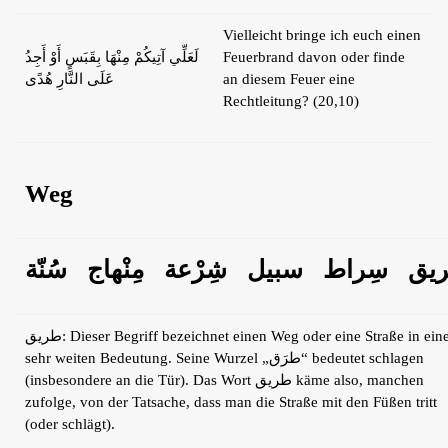
Vielleicht bringe ich euch einen
لَعَلِّي آتِيكُمْ مِنْهَا بِقَبَسٍ أَوْ أَجِدُ
Feuerbrand davon oder finde
عَلَى النَّارِ هُدًى
an diesem Feuer eine
Rechtleitung? (20,10)
Weg
يق
سِراط
سبيل
شِرْعة
مِنْهاج
سُنّة
طريق: Dieser Begriff bezeichnet einen Weg oder eine Straße in einer
sehr weiten Bedeutung. Seine Wurzel „طرَق“ bedeutet schlagen
(insbesondere an die Tür). Das Wort طريق käme also, manchen
zufolge, von der Tatsache, dass man die Straße mit den Füßen tritt
(oder schlägt).