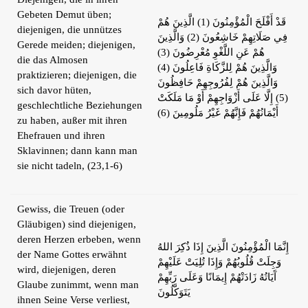
Gebeten Demut üben;
قَدْ أَفْلَحَ الْمُؤْمِنُونَ (1) الَّذِينَ هُمْ
diejenigen, die unnützes
فِي صَلَاتِهِمْ خَاشِعُونَ (2) وَالَّذِينَ
Gerede meiden; diejenigen,
هُمْ عَنِ اللَّغْوِ مُعْرِضُونَ (3)
die das Almosen
وَالَّذِينَ هُمْ لِلزَّكَاةِ فَاعِلُونَ (4)
praktizieren; diejenigen, die
وَالَّذِينَ هُمْ لِفُرُوجِهِمْ حَافِظُونَ
sich davor hüten,
(5) إِلَّا عَلَى أَزْوَاجِهِمْ أَوْ مَا مَلَكَتْ
geschlechtliche Beziehungen
أَيْمَانُهُمْ فَإِنَّهُمْ غَيْرُ مَلُومِينَ (6)
zu haben, außer mit ihren
Ehefrauen und ihren
Sklavinnen; dann kann man
sie nicht tadeln, (23,1-6)
Gewiss, die Treuen (oder
Gläubigen) sind diejenigen,
deren Herzen erbeben, wenn
إِنَّمَا الْمُؤْمِنُونَ الَّذِينَ إِذَا ذُكِرَ اللهُ
der Name Gottes erwähnt
وَجِلَتْ قُلُوبُهُمْ وَإِذَا تُلِيَتْ عَلَيْهِمْ
wird, diejenigen, deren
آَيَاتُهُ زَادَتْهُمْ إِيمَانًا وَعَلَى رَبِّهِمْ
Glaube zunimmt, wenn man
يَتَوَكَّلُونَ
ihnen Seine Verse verliest,