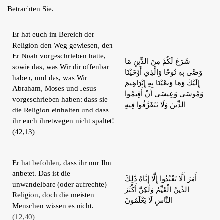
Betrachten Sie.
Er hat euch im Bereich der
Religion den Weg gewiesen, den
Er Noah vorgeschrieben hatte,
شَرَعَ لَكُمْ مِنَ الدِّينِ مَا
sowie das, was Wir dir offenbart
وَصَّى بِهِ نُوحًا وَالَّذِي أَوْحَيْنَا
haben, und das, was Wir
إِلَيْكَ وَمَا وَصَّيْنَا بِهِ إِبْرَاهِيمَ
Abraham, Moses und Jesus
وَمُوسَى وَعِيسَى أَنْ أَقِيمُوا
vorgeschrieben haben: dass sie
الدِّينَ وَلَا تَتَفَرَّقُوا فِيهِ
die Religion einhalten und dass
ihr euch ihretwegen nicht spaltet!
(42,13)
Er hat befohlen, dass ihr nur Ihn
anbetet. Das ist die
أَمَرَ أَلَّا تَعْبُدُوا إِلَّا إِيَّاهُ ذَٰلِكَ
unwandelbare (oder aufrechte)
الدِّينُ الْقَيِّمُ وَلَٰكِنَّ أَكْثَرَ
Religion, doch die meisten
النَّاسِ لَا يَعْلَمُونَ
Menschen wissen es nicht.
(12,40)