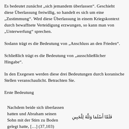
Shop
Es bedeutet zunächst „sich jemandem überlassen“. Geschieht
diese Überlassung freiwillig, so handelt es sich um eine
Tafsîr
„Zustimmung“. Wird diese Überlassung in einem Kriegskontext
Artikel
durch bewaffnete Verteidigung erzwungen, so kann man von
Blog
„Unterwerfung“ sprechen.
Podcasts
Kontakt
Sodann trägt es die Bedeutung von „Anschluss an den Frieden“.
Schließlich trägt es die Bedeutung von „ausschließlicher
Hingabe“.
In den Exegesen werden diese drei Bedeutungen durch koranische
Stellen veranschaulicht. Betrachten Sie.
Erste Bedeutung
Nachdem beide sich überlassen
hatten und Abraham seinen
فَلَمَّا أَسْلَمَا وَتَلَّهُ لِلْجَبِينِ
Sohn mit der Stirn zu Boden
gelegt hatte, […] (37,103)