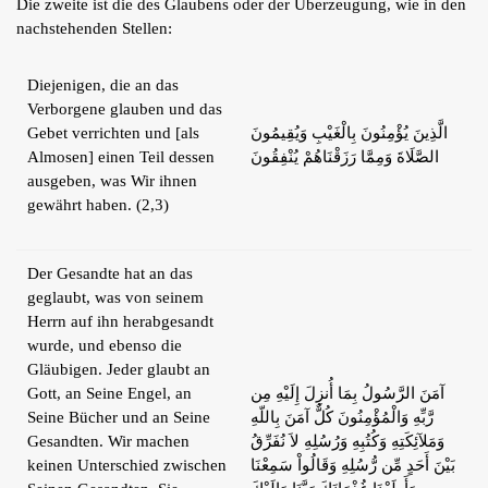
Die zweite ist die des Glaubens oder der Überzeugung, wie in den
nachstehenden Stellen:
Diejenigen, die an das
Verborgene glauben und das
Gebet verrichten und [als
الَّذِينَ يُؤْمِنُونَ بِالْغَيْبِ وَيُقِيمُونَ
Almosen] einen Teil dessen
الصَّلَاةَ وَمِمَّا رَزَقْنَاهُمْ يُنْفِقُونَ
ausgeben, was Wir ihnen
gewährt haben. (2,3)
Der Gesandte hat an das
geglaubt, was von seinem
Herrn auf ihn herabgesandt
wurde, und ebenso die
Gläubigen. Jeder glaubt an
Gott, an Seine Engel, an
آمَنَ الرَّسُولُ بِمَا أُنزِلَ إِلَيْهِ مِن
Seine Bücher und an Seine
رَّبِّهِ وَالْمُؤْمِنُونَ كُلٌّ آمَنَ بِاللّهِ
Gesandten. Wir machen
وَمَلآئِكَتِهِ وَكُتُبِهِ وَرُسُلِهِ لاَ نُفَرِّقُ
keinen Unterschied zwischen
بَيْنَ أَحَدٍ مِّن رُّسُلِهِ وَقَالُواْ سَمِعْنَا