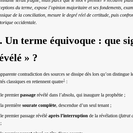
inante serait fragile, mais parce que le mot « premier » recouvre plusieu
eptions du terme, expose l’opinion majoritaire et ses fondements, exami
ssique de la conciliation, mesure le degré réel de certitude, puis confron
torique occidentale.
. Un terme équivoque : que si
évélé » ?
pparente contradiction des sources se dissipe dès lors qu’on distingue l
1
ités classiques en retiennent quatre
:
le premier
passage
révélé dans l’absolu, qui inaugure la prophétie ;
la première
sourate complète
, descendue d’un seul tenant ;
le premier passage révélé
après l’interruption
de la révélation (
fatrat
;