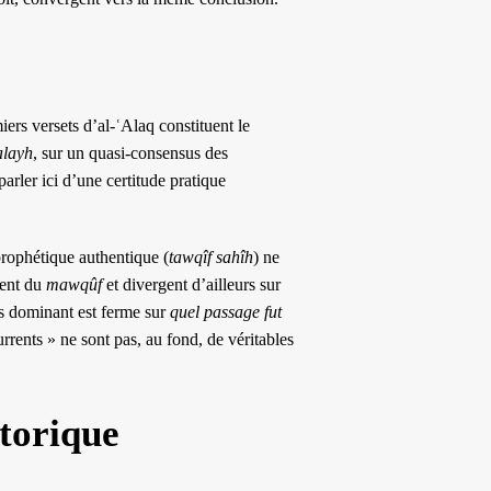
iers versets d’al-ʿAlaq constituent le
alayh
, sur un quasi-consensus des
parler ici d’une certitude pratique
prophétique authentique (
tawqîf sahîh
) ne
ent du
mawqûf
et divergent d’ailleurs sur
is dominant est ferme sur
quel passage fut
urrents » ne sont pas, au fond, de véritables
storique