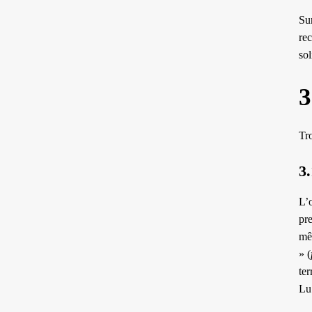
Su
rec
sol
3
Tro
3
L’o
pr
mêm
» (
ter
Lu 