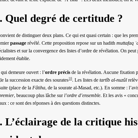
. Quel degré de certitude ?
convient de distinguer deux plans. Ce qui est quasi certain : que les prem
emier
passage
révélé. Cette proposition repose sur un hadith
muttafaq ʿ
cialistes et sur la convergence des listes d’ordre de révélation. On peut 
idement établie.
 qui demeure ouvert : l’
ordre précis
de la révélation. Aucune fixation 
18
le la succession exacte des sourates
. Les listes de
tartîb al-nuzûl
relèv
suite (place de la
Fâtiha
, de la sourate al-Masad, etc.). En somme : l’av
 premier
, beaucoup plus lâche sur
l’ordre d’ensemble
. Et les avis « conc
aux : ce sont des réponses à des questions distinctes.
. L’éclairage de la critique hi