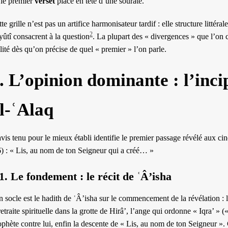
le premier
verset
placé en tête d’une sourate.
te grille n’est pas un artifice harmonisateur tardif : elle structure littéra
2
ûtî consacrent à la question
. La plupart des « divergences » que l’on cr
lité dès qu’on précise de quel « premier » l’on parle.
. L’opinion dominante : l’inci
l-ʿAlaq
vis tenu pour le mieux établi identifie le premier passage révélé aux cin
6) : « Lis, au nom de ton Seigneur qui a créé… »
1. Le fondement : le récit de ʿÂ’isha
 socle est le hadith de ʿÂ’isha sur le commencement de la révélation : 
retraite spirituelle dans la grotte de Hirâ’, l’ange qui ordonne « Iqra’ » («
phète contre lui, enfin la descente de « Lis, au nom de ton Seigneur ».