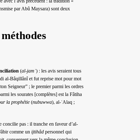
 avec l’avis précédent : la tradition «
ansmise par Abû Maysara) sont deux
x méthodes
nciliation
(
al-jamʿ
) : les avis seraient tous
i al-Bâqillânî et fut reprise mot pour mot
 ton Seigneur” ; le premier parmi les ordres
armi les sourates [complètes] est la Fâtiha
ur la prophétie
(
nubuwwa
), al-ʿAlaq ;
 concilie pas : il tranche en faveur d’al-
de Jâbir comme un
ijtihâd
personnel qui
oit, convergent vers la même conclusion.