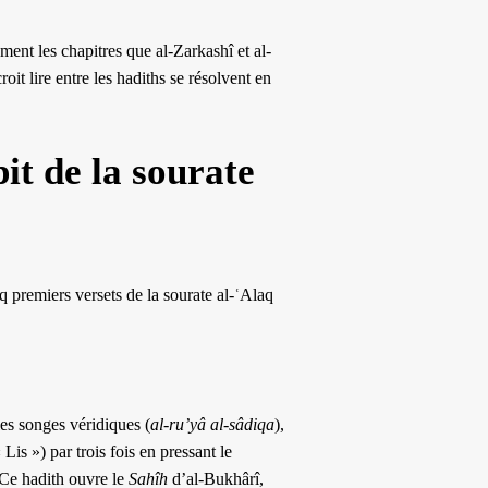
lement les chapitres que al-Zarkashî et al-
oit lire entre les hadiths se résolvent en
pit de la sourate
q premiers versets de la sourate al-ʿAlaq
les songes véridiques (
al-ru’yâ al-sâdiqa
),
 Lis ») par trois fois en pressant le
 Ce hadith ouvre le
Sahîh
d’al-Bukhârî,