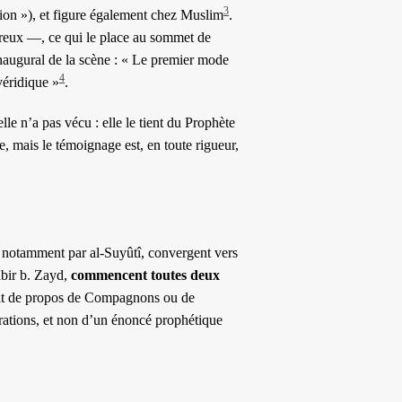
3
ion »), et figure également chez Muslim
.
ureux —, ce qui le place au sommet de
e inaugural de la scène : « Le premier mode
4
véridique »
.
le n’a pas vécu : elle le tient du Prophète
 mais le témoignage est, en toute rigueur,
s notamment par al-Suyûtî, convergent vers
âbir b. Zayd,
commencent toutes deux
agit de propos de Compagnons ou de
nérations, et non d’un énoncé prophétique