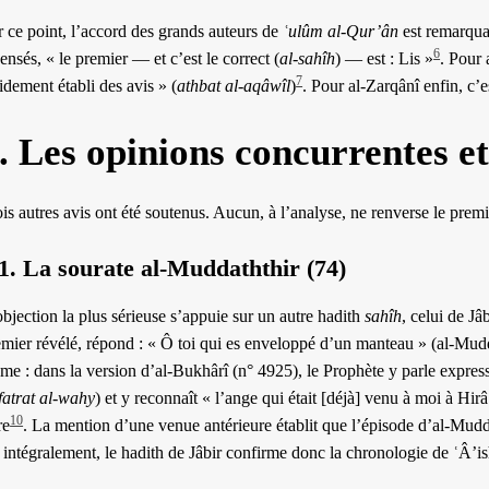
r ce point, l’accord des grands auteurs de
ʿulûm al-Qur’ân
est remarquab
6
ensés, « le premier — et c’est le correct (
al-sahîh
) — est : Lis »
. Pour 
7
idement établi des avis » (
athbat al-aqâwîl
)
. Pour al-Zarqânî enfin, c’e
. Les opinions concurrentes et
is autres avis ont été soutenus. Aucun, à l’analyse, ne renverse le premi
.1. La sourate al-Muddaththir (74)
bjection la plus sérieuse s’appuie sur un autre hadith
sahîh
, celui de Jâ
emier révélé, répond : « Ô toi qui es enveloppé d’un manteau » (al-Mudd
e : dans la version d’al-Bukhârî (n° 4925), le Prophète y parle express
fatrat al-wahy
) et y reconnaît « l’ange qui était [déjà] venu à moi à Hirâ’ 
10
re
. La mention d’une venue antérieure établit que l’épisode d’al-Mudd
intégralement, le hadith de Jâbir confirme donc la chronologie de ʿÂ’ish