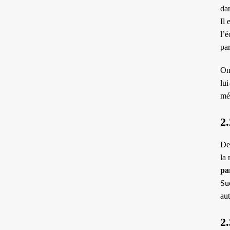
dan
Il 
l’é
pa
On 
lu
mé
2.
Deu
la 
pa
Su
aut
2.