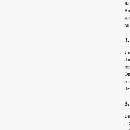
Ibn
Bu
sor
ne 
3.
Un 
da
ro
On
so
de
3
Un
al