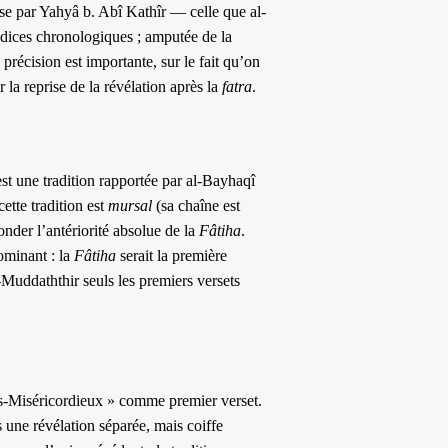
ise par Yahyâ b. Abî Kathîr — celle que al-
dices chronologiques ; amputée de la
 la précision est importante, sur le fait qu’on
 la reprise de la révélation après la
fatra
.
st une tradition rapportée par al-Bayhaqî
ette tradition est
mursal
(sa chaîne est
onder l’antériorité absolue de la
Fâtiha
.
ominant : la
Fâtiha
serait la première
l-Muddaththir seuls les premiers versets
s-Miséricordieux » comme premier verset.
 une révélation séparée, mais coiffe