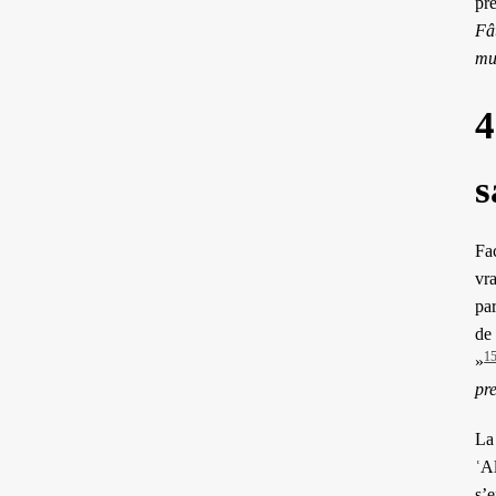
pr
Fâ
mu
4
s
Fac
vra
par
de 
1
»
pr
La
ʿAl
s’e