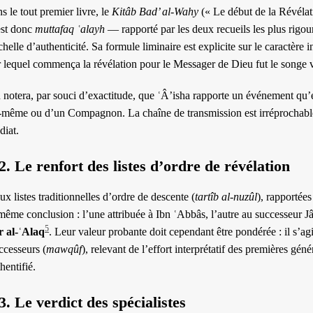
s le tout premier livre, le
Kitâb Bad’ al-Wahy
(« Le début de la Révélat
est donc
muttafaq ʿalayh
— rapporté par les deux recueils les plus rigo
chelle d’authenticité. Sa formule liminaire est explicite sur le caractèr
r lequel commença la révélation pour le Messager de Dieu fut le songe 
notera, par souci d’exactitude, que ʿÂ’isha rapporte un événement qu’el
i-même ou d’un Compagnon. La chaîne de transmission est irréprochable,
diat.
2. Le renfort des listes d’ordre de révélation
x listes traditionnelles d’ordre de descente (
tartîb al-nuzûl
), rapportée
même conclusion : l’une attribuée à Ibn ʿAbbâs, l’autre au successeur J
5
r al-ʿAlaq
. Leur valeur probante doit cependant être pondérée : il s’
ccesseurs (
mawqûf
), relevant de l’effort interprétatif des premières gé
hentifié.
3. Le verdict des spécialistes