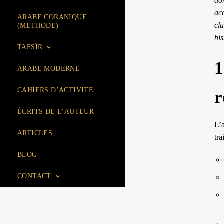
dom
acc
ARABE CORANIQUE
cla
(METHODE)
his
TAFSÎR
1
ARABE MODERNE
CAHIERS D’ACTIVITE
r
ÉCRITS DE L’AUTEUR
L’a
ARTICLES
tra
BLOG
CONTACT
ACCUEIL
BOUTIQUE