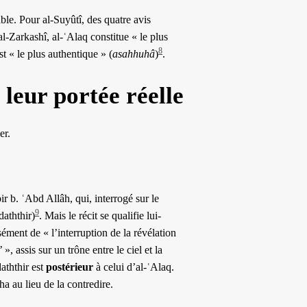
le. Pour al-Suyûtî, des quatre avis
al-Zarkashî, al-ʿAlaq constitue « le plus
8
st « le plus authentique » (
asahhuhâ
)
.
 leur portée réelle
er.
bir b. ʿAbd Allâh, qui, interrogé sur le
9
aththir)
. Mais le récit se qualifie lui-
ément de « l’interruption de la révélation
», assis sur un trône entre le ciel et la
aththir est
postérieur
à celui d’al-ʿAlaq.
a au lieu de la contredire.