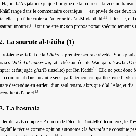
 Hajar al-ʿAsqalânî explique l’origine de la méprise : la version transm
khârî range dans le commentaire coranique — est privée de ces deux in
11
te, elle a pu faire croire à l’antériorité d’al-Muddaththir
. Il insiste, et
saurait imputer à Jâbir une erreur : son propos portait spécifiquement sur
2. La sourate al-Fâtiha (1)
troisième avis fait de la
Fâtiha
la première sourate révélée. Son appui e
ns ses
Dalâ’il al-nubuwwa
, rattachée au récit de Waraqa b. Nawfal. Or c
12
mpue) et fut jugée
gharîb
(insolite) par Ibn Kathîr
. Elle ne peut donc f
 la comprend dans un autre sens, parfaitement compatible avec l’avis d
urate descendue
en entier
, d’un seul tenant, alors que d’al-ʿAlaq et d’a
13
scendirent d’abord
.
.3. La basmala
 dernier avis compte « Au nom de Dieu, le Tout-Miséricordieux, le Trè
-Suyûtî le récuse comme opinion autonome : la
basmala
ne constitue pas
14