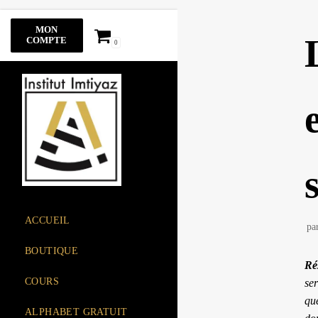
Aller
MON
au
COMPTE
0
contenu
ACCUEIL
pa
BOUTIQUE
Ré
COURS
se
que
ALPHABET GRATUIT