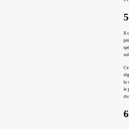
5
Il 
pr
spé
sol
Ce
règ
la 
le
riv
6