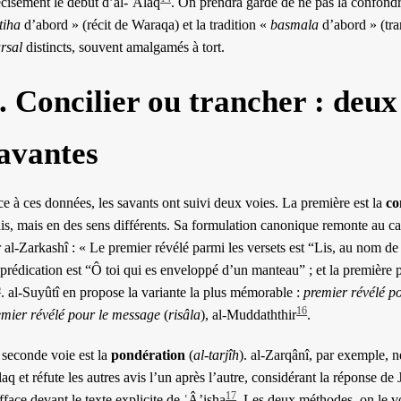
écisément le début d’al-ʿAlaq
. On prendra garde de ne pas la confondre
tiha
d’abord » (récit de Waraqa) et la tradition «
basmala
d’abord » (tr
rsal
distincts, souvent amalgamés à tort.
. Concilier ou trancher : deu
avantes
e à ces données, les savants ont suivi deux voies. La première est la
co
is, mais en des sens différents. Sa formulation canonique remonte au cad
 al-Zarkashî : « Le premier révélé parmi les versets est “Lis, au nom de
prédication est “Ô toi qui es enveloppé d’un manteau” ; et la première p
5
. al-Suyûtî en propose la variante la plus mémorable :
premier révélé po
16
emier révélé pour le message
(
risâla
), al-Muddaththir
.
 seconde voie est la
pondération
(
al-tarjîh
). al-Zarqânî, par exemple, ne
aq et réfute les autres avis l’un après l’autre, considérant la réponse 
17
fface devant le texte explicite de ʿÂ’isha
. Les deux méthodes, on le v