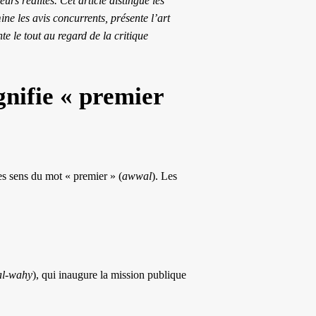
rs réalités. Cet article distingue les
ne les avis concurrents, présente l’art
te le tout au regard de la critique
gnifie « premier
es sens du mot « premier » (
awwal
). Les
 al-wahy
), qui inaugure la mission publique