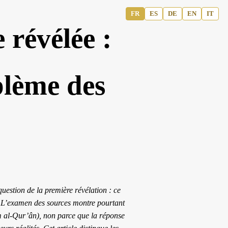
FR
ES
DE
EN
IT
 révélée :
blème des
estion de la première révélation : ce
». L’examen des sources montre pourtant
m al-Qur’ân
), non parce que la réponse