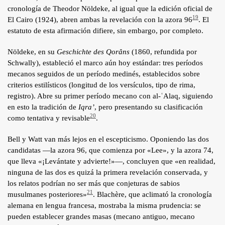
cronología de Theodor Nöldeke, al igual que la edición oficial de
19
El Cairo (1924), abren ambas la revelación con la azora 96
. El
estatuto de esta afirmación difiere, sin embargo, por completo.
Nöldeke, en su
Geschichte des Qorâns
(1860, refundida por
Schwally), estableció el marco aún hoy estándar: tres períodos
mecanos seguidos de un período medinés, establecidos sobre
criterios estilísticos (longitud de los versículos, tipo de rima,
registro). Abre su primer período mecano con al-ʿAlaq, siguiendo
en esto la tradición de
Iqra’
, pero presentando su clasificación
20
como tentativa y revisable
.
Bell y Watt van más lejos en el escepticismo. Oponiendo las dos
candidatas —la azora 96, que comienza por «Lee», y la azora 74,
que lleva «¡Levántate y advierte!»—, concluyen que «en realidad,
ninguna de las dos es quizá la primera revelación conservada, y
los relatos podrían no ser más que conjeturas de sabios
21
musulmanes posteriores»
. Blachère, que aclimató la cronología
alemana en lengua francesa, mostraba la misma prudencia: se
pueden establecer grandes masas (mecano antiguo, mecano