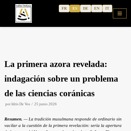
Saltar
FR
ES
DE
EN
IT
al
contenido
Inicio
La primera azora revelada:
Tienda
Cursos
indagación sobre un problema
Árabe coránico
de las ciencias coránicas
Árabe moderno
por
Idris De Vos
25 junio 2026
Cuadernos de actividades
Escritos del autor
Resumen.
— La tradición musulmana responde de ordinario sin
vacilar a la cuestión de la primera revelación: sería la apertura
Contenidos culturales