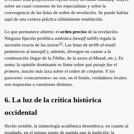
sobre un cuasi consenso de los especialistas y sobre la
convergencia de las listas de orden de revelación. Se puede hablar
aquí de una certeza práctica sólidamente establecida.
Lo que permanece abierto: el
orden preciso
de la revelación.
Ninguna fijación profética auténtica (
tawqîf sahîh
) regula la
18
sucesión exacta de las azoras
. Las listas de
tartîb al-nuzûl
pertenecen al
mawqûf
y, además, divergen en cuanto a la
continuación (lugar de la
Fâtiha
, de la azora al-Masad, etc.). En
suma: la opinión dominante es firme sobre
qué pasaje fue el
primero
, mucho más laxa sobre
el orden de conjunto
. Y los
pareceres «concurrentes» no son, en el fondo, verdaderos rivales:
son respuestas a cuestiones distintas.
6. La luz de la crítica histórica
occidental
Hecho notable, la islamología académica desemboca, en cuanto al
resultado, en el mismo punto de partida que la tradición: la