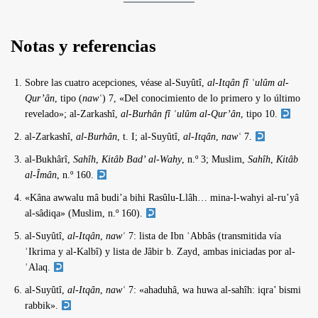
Notas y referencias
Sobre las cuatro acepciones, véase al-Suyûtî,
al-Itqân fî ʿulûm al-
Qur’ân
, tipo (
nawʿ
) 7, «Del conocimiento de lo primero y lo último
revelado»; al-Zarkashî,
al-Burhân fî ʿulûm al-Qur’ân
, tipo 10.
al-Zarkashî,
al-Burhân
, t. I; al-Suyûtî,
al-Itqân
,
nawʿ
7.
al-Bukhârî,
Sahîh
,
Kitâb Bad’ al-Wahy
, n.º 3; Muslim,
Sahîh
,
Kitâb
al-Îmân
, n.º 160.
«Kâna awwalu mâ budi’a bihi Rasûlu-Llâh… mina-l-wahyi al-ru’yâ
al-sâdiqa» (Muslim, n.º 160).
al-Suyûtî,
al-Itqân
,
nawʿ
7: lista de Ibn ʿAbbâs (transmitida vía
ʿIkrima y al-Kalbî) y lista de Jâbir b. Zayd, ambas iniciadas por al-
ʿAlaq.
al-Suyûtî,
al-Itqân
,
nawʿ
7: «ahaduhâ, wa huwa al-sahîh: iqra’ bismi
rabbik».