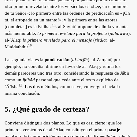
«Lo primero revelado entre los versículos es «Lee, en el nombre
de tu Señor»; lo primero entre las órdenes de predicación es «¡Oh
tú, el arropado en un manto!»; y la primera entre las azoras
15
[completas] es la Fâtiha»
. al-Suyûtî propone de ello la variante
más memorable:
lo primero revelado para la profecía
(
nubuwwa
),
al-ʿAlaq;
lo primero revelado para el mensaje
(
risâla
), al-
16
Muddaththir
.
La segunda vía es la
ponderación
(
al-tarjîh
). al-Zarqânî, por
ejemplo, no concilia: dirime en favor de al-ʿAlaq y refuta los
demás pareceres uno tras otro, considerando la respuesta de Jâbir
como un
ijtihâd
personal que cede ante el texto explícito de
17
ʿÂ’isha
. Los dos métodos, como se ve, convergen hacia la
misma conclusión.
5. ¿Qué grado de certeza?
Conviene distinguir dos planos. Lo que es casi cierto: que los
primeros versículos de al-ʿAlaq constituyen el primer
pasaje
revelado. Esta proposición reposa sobre un hadiz
muttafaq ʿalayh
,