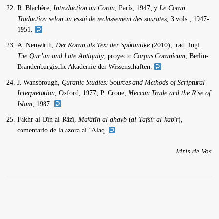
R. Blachère,
Introduction au Coran
, París, 1947; y
Le Coran.
Traduction selon un essai de reclassement des sourates
, 3 vols., 1947-
1951.
A. Neuwirth,
Der Koran als Text der Spätantike
(2010), trad. ingl.
The Qur’an and Late Antiquity
; proyecto
Corpus Coranicum
, Berlin-
Brandenburgische Akademie der Wissenschaften.
J. Wansbrough,
Quranic Studies: Sources and Methods of Scriptural
Interpretation
, Oxford, 1977; P. Crone,
Meccan Trade and the Rise of
Islam
, 1987.
Fakhr al-Dîn al-Râzî,
Mafâtîh al-ghayb
(
al-Tafsîr al-kabîr
),
comentario de la azora al-ʿAlaq.
Idris de Vos