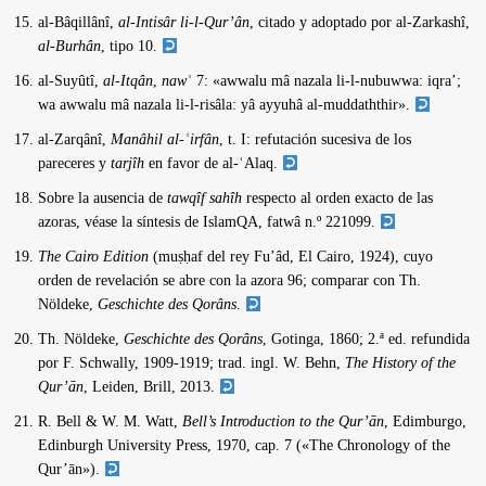
al-Bâqillânî,
al-Intisâr li-l-Qur’ân
, citado y adoptado por al-Zarkashî,
al-Burhân
, tipo 10.
al-Suyûtî,
al-Itqân
,
nawʿ
7: «awwalu mâ nazala li-l-nubuwwa: iqra’;
wa awwalu mâ nazala li-l-risâla: yâ ayyuhâ al-muddaththir».
al-Zarqânî,
Manâhil al-ʿirfân
, t. I: refutación sucesiva de los
pareceres y
tarjîh
en favor de al-ʿAlaq.
Sobre la ausencia de
tawqîf sahîh
respecto al orden exacto de las
azoras, véase la síntesis de IslamQA, fatwâ n.º 221099.
The Cairo Edition
(muṣḥaf del rey Fu’âd, El Cairo, 1924), cuyo
orden de revelación se abre con la azora 96; comparar con Th.
Nöldeke,
Geschichte des Qorâns
.
Th. Nöldeke,
Geschichte des Qorâns
, Gotinga, 1860; 2.ª ed. refundida
por F. Schwally, 1909-1919; trad. ingl. W. Behn,
The History of the
Qur’ān
, Leiden, Brill, 2013.
R. Bell & W. M. Watt,
Bell’s Introduction to the Qur’ān
, Edimburgo,
Edinburgh University Press, 1970, cap. 7 («The Chronology of the
Qur’ān»).