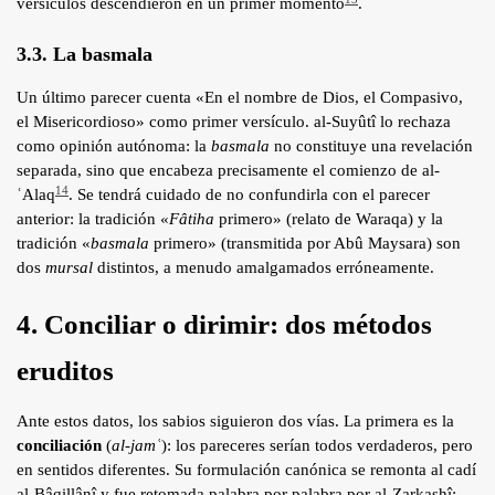
versículos descendieron en un primer momento
.
3.3. La basmala
Un último parecer cuenta «En el nombre de Dios, el Compasivo,
el Misericordioso» como primer versículo. al-Suyûtî lo rechaza
como opinión autónoma: la
basmala
no constituye una revelación
separada, sino que encabeza precisamente el comienzo de al-
14
ʿAlaq
. Se tendrá cuidado de no confundirla con el parecer
anterior: la tradición «
Fâtiha
primero» (relato de Waraqa) y la
tradición «
basmala
primero» (transmitida por Abû Maysara) son
dos
mursal
distintos, a menudo amalgamados erróneamente.
4. Conciliar o dirimir: dos métodos
eruditos
Ante estos datos, los sabios siguieron dos vías. La primera es la
conciliación
(
al-jamʿ
): los pareceres serían todos verdaderos, pero
en sentidos diferentes. Su formulación canónica se remonta al cadí
al-Bâqillânî y fue retomada palabra por palabra por al-Zarkashî: