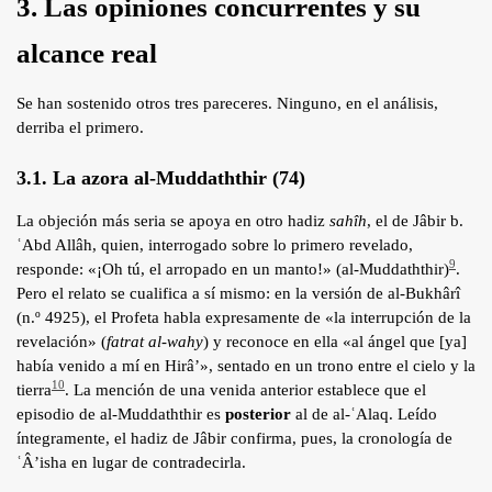
3. Las opiniones concurrentes y su
alcance real
Se han sostenido otros tres pareceres. Ninguno, en el análisis,
derriba el primero.
3.1. La azora al-Muddaththir (74)
La objeción más seria se apoya en otro hadiz
sahîh
, el de Jâbir b.
ʿAbd Allâh, quien, interrogado sobre lo primero revelado,
9
responde: «¡Oh tú, el arropado en un manto!» (al-Muddaththir)
.
Pero el relato se cualifica a sí mismo: en la versión de al-Bukhârî
(n.º 4925), el Profeta habla expresamente de «la interrupción de la
revelación» (
fatrat al-wahy
) y reconoce en ella «al ángel que [ya]
había venido a mí en Hirâ’», sentado en un trono entre el cielo y la
10
tierra
. La mención de una venida anterior establece que el
episodio de al-Muddaththir es
posterior
al de al-ʿAlaq. Leído
íntegramente, el hadiz de Jâbir confirma, pues, la cronología de
ʿÂ’isha en lugar de contradecirla.