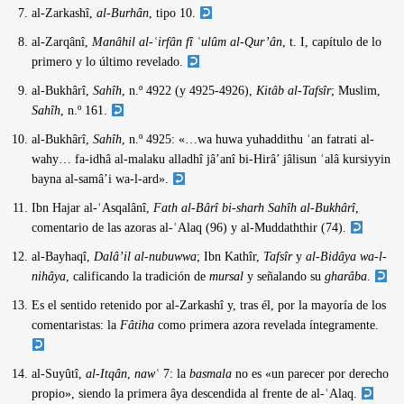
al-Zarkashî,
al-Burhân
, tipo 10.
al-Zarqânî,
Manâhil al-ʿirfân fî ʿulûm al-Qur’ân
, t. I, capítulo de lo
primero y lo último revelado.
al-Bukhârî,
Sahîh
, n.º 4922 (y 4925-4926),
Kitâb al-Tafsîr
; Muslim,
Sahîh
, n.º 161.
al-Bukhârî,
Sahîh
, n.º 4925: «…wa huwa yuhaddithu ʿan fatrati al-
wahy… fa-idhâ al-malaku alladhî jâ’anî bi-Hirâ’ jâlisun ʿalâ kursiyyin
bayna al-samâ’i wa-l-ard».
Ibn Hajar al-ʿAsqalânî,
Fath al-Bârî bi-sharh Sahîh al-Bukhârî
,
comentario de las azoras al-ʿAlaq (96) y al-Muddaththir (74).
al-Bayhaqî,
Dalâ’il al-nubuwwa
; Ibn Kathîr,
Tafsîr
y
al-Bidâya wa-l-
nihâya
, calificando la tradición de
mursal
y señalando su
gharâba
.
Es el sentido retenido por al-Zarkashî y, tras él, por la mayoría de los
comentaristas: la
Fâtiha
como primera azora revelada íntegramente.
al-Suyûtî,
al-Itqân
,
nawʿ
7: la
basmala
no es «un parecer por derecho
propio», siendo la primera âya descendida al frente de al-ʿAlaq.