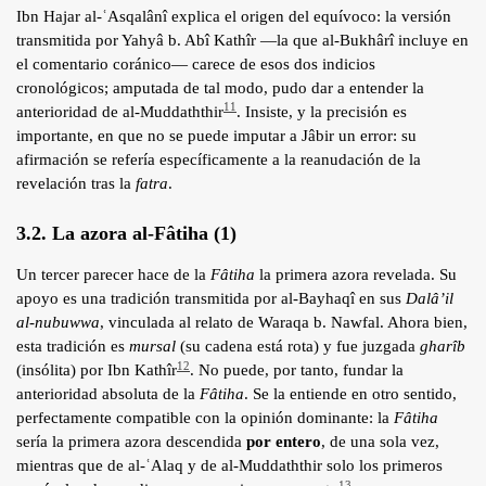
Ibn Hajar al-ʿAsqalânî explica el origen del equívoco: la versión
transmitida por Yahyâ b. Abî Kathîr —la que al-Bukhârî incluye en
el comentario coránico— carece de esos dos indicios
cronológicos; amputada de tal modo, pudo dar a entender la
11
anterioridad de al-Muddaththir
. Insiste, y la precisión es
importante, en que no se puede imputar a Jâbir un error: su
afirmación se refería específicamente a la reanudación de la
revelación tras la
fatra
.
3.2. La azora al-Fâtiha (1)
Un tercer parecer hace de la
Fâtiha
la primera azora revelada. Su
apoyo es una tradición transmitida por al-Bayhaqî en sus
Dalâ’il
al-nubuwwa
, vinculada al relato de Waraqa b. Nawfal. Ahora bien,
esta tradición es
mursal
(su cadena está rota) y fue juzgada
gharîb
12
(insólita) por Ibn Kathîr
. No puede, por tanto, fundar la
anterioridad absoluta de la
Fâtiha
. Se la entiende en otro sentido,
perfectamente compatible con la opinión dominante: la
Fâtiha
sería la primera azora descendida
por entero
, de una sola vez,
mientras que de al-ʿAlaq y de al-Muddaththir solo los primeros
13