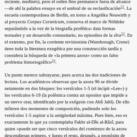
reciente, medinés), pero el orden fino permanece fuera de alcance
22
—de ahí la palabra
ensayo
en el umbral de su reclasificación
. La
escuela contemporánea de Berlín, en torno a Angelika Neuwirth y
al proyecto
Corpus Coranicum
, conserva el marco de Nöldeke
separándolo a la vez de la biografía profética: data formas
23
textuales y un desarrollo comunitario, no episodios de la
sîra
. En
el extremo, por fin, la corriente revisionista (Wansbrough, Crone)
tiene toda la literatura exegética por una construcción tardía y
considera la búsqueda de «la primera azora» como un falso
24
problema historiográfico
.
Un punto merece subrayarse, pues acerca las dos tradiciones de
lectura. Los académicos observan que la azora 96 se divide
netamente en dos bloques: los versículos 1-5 (el incipit «Lee») y
los versículos 6-19 (la polémica contra un opositor que impide a
un siervo orar, identificado por la exégesis con Abû Jahl). De ello
infieren dos momentos de composición, pudiendo solo los
versículos 1-5 aspirar a la antigüedad máxima. Pues bien, eso es
exactamente lo que ya contemplaba Fakhr al-Dîn al-Râzî, para
quien «puede ser que cinco versículos del comienzo de la azora
descendieran primero, y luego el resto, después, a propósito de