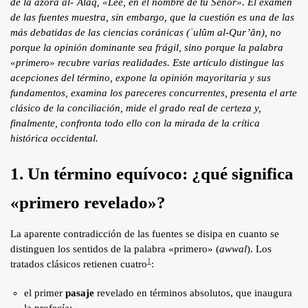
de la azora al-ʿAlaq, «Lee, en el nombre de tu Señor». El examen
Blog
de las fuentes muestra, sin embargo, que la cuestión es una de las
más debatidas de las ciencias coránicas (
ʿulûm al-Qur’ân
), no
Contacto
porque la opinión dominante sea frágil, sino porque la palabra
Tafsîr
«primero» recubre varias realidades. Este artículo distingue las
acepciones del término, expone la opinión mayoritaria y sus
Artículos
Testimonios
fundamentos, examina los pareceres concurrentes, presenta el arte
clásico de la conciliación, mide el grado real de certeza y,
Podcasts
finalmente, confronta todo ello con la mirada de la crítica
histórica occidental.
1. Un término equívoco: ¿qué significa
«primero revelado»?
La aparente contradicción de las fuentes se disipa en cuanto se
distinguen los sentidos de la palabra «primero» (
awwal
). Los
1
tratados clásicos retienen cuatro
:
el primer
pasaje
revelado en términos absolutos, que inaugura
la profecía;