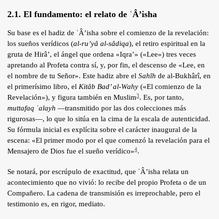
2.1. El fundamento: el relato de ʿÂ’isha
Su base es el hadiz de ʿÂ’isha sobre el comienzo de la revelación:
los sueños verídicos (
al-ru’yâ al-sâdiqa
), el retiro espiritual en la
gruta de Hirâ’, el ángel que ordena «Iqra’» («Lee») tres veces
apretando al Profeta contra sí, y, por fin, el descenso de «Lee, en
el nombre de tu Señor». Este hadiz abre el
Sahîh
de al-Bukhârî, en
el primerísimo libro, el
Kitâb Bad’ al-Wahy
(«El comienzo de la
3
Revelación»), y figura también en Muslim
. Es, por tanto,
muttafaq ʿalayh
—transmitido por las dos colecciones más
rigurosas—, lo que lo sitúa en la cima de la escala de autenticidad.
Su fórmula inicial es explícita sobre el carácter inaugural de la
escena: «El primer modo por el que comenzó la revelación para el
4
Mensajero de Dios fue el sueño verídico»
.
Se notará, por escrúpulo de exactitud, que ʿÂ’isha relata un
acontecimiento que no vivió: lo recibe del propio Profeta o de un
Compañero. La cadena de transmisión es irreprochable, pero el
testimonio es, en rigor, mediato.