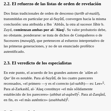
2.2. El refuerzo de las listas de orden de revelación
Dos listas tradicionales de orden de descenso (
tartîb al-nuzûl
),
transmitidas en particular por al-Suyûtî, convergen hacia la misma
conclusión: una atribuida a Ibn ʿAbbâs, la otra al sucesor Jâbir b.
5
Zayd,
comienzan ambas por al-ʿAlaq
. Su valor probatorio debe,
no obstante, ponderarse: se trata de dichos de Compañeros o de
Sucesores (
mawqûf
), que pertenecen al esfuerzo interpretativo de
las primeras generaciones, y no de un enunciado profético
autentificado.
2.3. El veredicto de los especialistas
En este punto, el acuerdo de los grandes autores de
ʿulûm al-
Qur’ân
es notable. Para al-Suyûtî, de los cuatro pareceres
6
recensados, «el primero —y es el correcto (
al-sahîh
)— es: Lee»
.
Para al-Zarkashî, al-ʿAlaq constituye «el más sólidamente
7
establecido de los pareceres» (
athbat al-aqâwîl
)
. Para al-Zarqânî,
8
en fin, es «el más auténtico» (
asahhuhâ
)
.