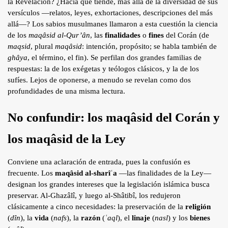
la Revelación? ¿Hacia qué tiende, más allá de la diversidad de sus
Blog
versículos —relatos, leyes, exhortaciones, descripciones del más
allá—? Los sabios musulmanes llamaron a esta cuestión la ciencia
Contacto
de los
maqâsid al-Qur’ân
, las
finalidades
o
fines
del Corán (de
Tafsîr
maqsid
, plural
maqâsid
: intención, propósito; se habla también de
ghâya
, el término, el fin). Se perfilan dos grandes familias de
Artículos
Testimonios
respuestas: la de los exégetas y teólogos clásicos, y la de los
sufíes. Lejos de oponerse, a menudo se revelan como dos
Podcasts
profundidades de una misma lectura.
No confundir: los maqâsid del Corán y
los maqâsid de la Ley
Conviene una aclaración de entrada, pues la confusión es
frecuente. Los
maqâsid al-sharîʿa
—las finalidades de la Ley—
designan los grandes intereses que la legislación islámica busca
preservar. Al-Ghazâlî, y luego al-Shâtibî, los redujeron
clásicamente a cinco necesidades: la preservación de la
religión
(
dîn
), la
vida
(
nafs
), la
razón
(
ʿaql
), el
linaje
(
nasl
) y los
bienes