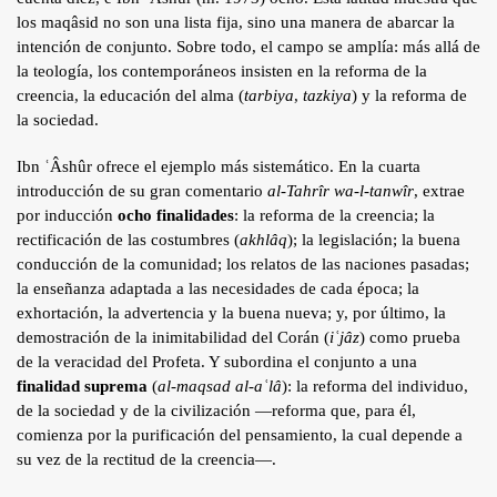
los maqâsid no son una lista fija, sino una manera de abarcar la
intención de conjunto. Sobre todo, el campo se amplía: más allá de
la teología, los contemporáneos insisten en la reforma de la
creencia, la educación del alma (
tarbiya
,
tazkiya
) y la reforma de
la sociedad.
Ibn ʿÂshûr ofrece el ejemplo más sistemático. En la cuarta
introducción de su gran comentario
al-Tahrîr wa-l-tanwîr
, extrae
por inducción
ocho finalidades
: la reforma de la creencia; la
rectificación de las costumbres (
akhlâq
); la legislación; la buena
conducción de la comunidad; los relatos de las naciones pasadas;
la enseñanza adaptada a las necesidades de cada época; la
exhortación, la advertencia y la buena nueva; y, por último, la
demostración de la inimitabilidad del Corán (
iʿjâz
) como prueba
de la veracidad del Profeta. Y subordina el conjunto a una
finalidad suprema
(
al-maqsad al-aʿlâ
): la reforma del individuo,
de la sociedad y de la civilización —reforma que, para él,
comienza por la purificación del pensamiento, la cual depende a
su vez de la rectitud de la creencia—.