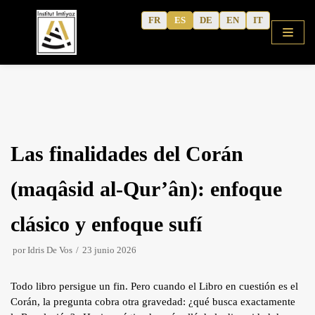
Saltar
FR
ES
DE
EN
IT
al
contenido
Inicio
Las finalidades del Corán
Tienda
Cursos
(maqâsid al-Qur’ân): enfoque
Árabe coránico
clásico y enfoque sufí
Árabe moderno
por
Idris De Vos
23 junio 2026
Cuadernos de actividades
Escritos del autor
Todo libro persigue un fin. Pero cuando el Libro en cuestión es el
Corán, la pregunta cobra otra gravedad: ¿qué busca exactamente
Contenidos culturales