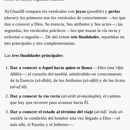
Al-Ghazâlî compara los versículos con
joyas
(
jawâhir
) y
perlas
(
durar
): los primeros son los versículos de conocimiento —los que
dan a conocer a Dios, Su esencia, Sus atributos y Sus actos—; las
segundas, los versículos prácticos —los que trazan la vía recta y
exhortan a seguirla—. De ahí extrae
seis finalidades
, repartidas en
tres principales y tres complementarias.
Las
tres finalidades principales
:
Dar a conocer a Aquel hacia quien se llama
—Dios (
maʿrifat
Allâh
)—: el corazón del
tawhîd
, subdividido en conocimiento
de la Esencia (
al-dhât
), de los Atributos (
al-sifât
) y de los Actos
(
al-afʿâl
).
Dar a conocer la vía recta
(
al-sirât al-mustaqîm
), el camino
que hay que recorrer para avanzar hacia Él.
Dar a conocer el estado al término del viaje
(
al-hâl ʿinda al-
wusûl
): la condición del hombre una vez llegado a Dios —el
más allá, el Paraíso y el Infierno—.