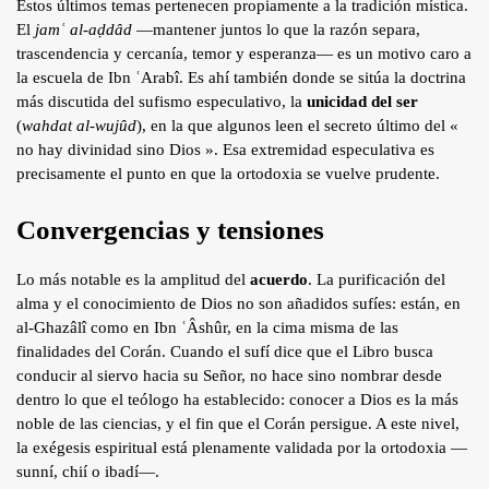
Estos últimos temas pertenecen propiamente a la tradición mística.
El
jamʿ al-aḍdâd
—mantener juntos lo que la razón separa,
trascendencia y cercanía, temor y esperanza— es un motivo caro a
la escuela de Ibn ʿArabî. Es ahí también donde se sitúa la doctrina
más discutida del sufismo especulativo, la
unicidad del ser
(
wahdat al-wujûd
), en la que algunos leen el secreto último del «
no hay divinidad sino Dios ». Esa extremidad especulativa es
precisamente el punto en que la ortodoxia se vuelve prudente.
Convergencias y tensiones
Lo más notable es la amplitud del
acuerdo
. La purificación del
alma y el conocimiento de Dios no son añadidos sufíes: están, en
al-Ghazâlî como en Ibn ʿÂshûr, en la cima misma de las
finalidades del Corán. Cuando el sufí dice que el Libro busca
conducir al siervo hacia su Señor, no hace sino nombrar desde
dentro lo que el teólogo ha establecido: conocer a Dios es la más
noble de las ciencias, y el fin que el Corán persigue. A este nivel,
la exégesis espiritual está plenamente validada por la ortodoxia —
sunní, chií o ibadí—.