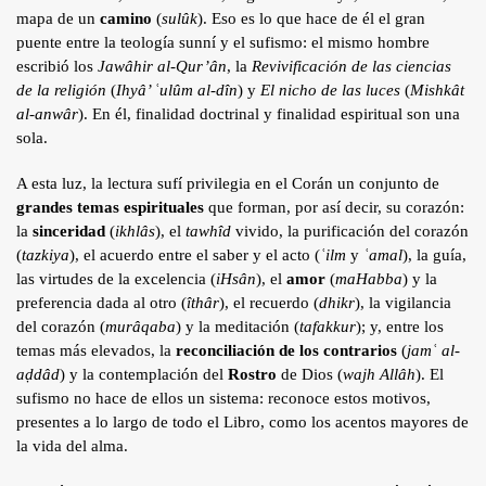
mapa de un
camino
(
sulûk
). Eso es lo que hace de él el gran
puente entre la teología sunní y el sufismo: el mismo hombre
escribió los
Jawâhir al-Qur’ân
, la
Revivificación de las ciencias
de la religión
(
Ihyâ’ ʿulûm al-dîn
) y
El nicho de las luces
(
Mishkât
al-anwâr
). En él, finalidad doctrinal y finalidad espiritual son una
sola.
A esta luz, la lectura sufí privilegia en el Corán un conjunto de
grandes temas espirituales
que forman, por así decir, su corazón:
la
sinceridad
(
ikhlâs
), el
tawhîd
vivido, la purificación del corazón
(
tazkiya
), el acuerdo entre el saber y el acto (
ʿilm
y
ʿamal
), la guía,
las virtudes de la excelencia (
iHsân
), el
amor
(
maHabba
) y la
preferencia dada al otro (
îthâr
), el recuerdo (
dhikr
), la vigilancia
del corazón (
murâqaba
) y la meditación (
tafakkur
); y, entre los
temas más elevados, la
reconciliación de los contrarios
(
jamʿ al-
aḍdâd
) y la contemplación del
Rostro
de Dios (
wajh Allâh
). El
sufismo no hace de ellos un sistema: reconoce estos motivos,
presentes a lo largo de todo el Libro, como los acentos mayores de
la vida del alma.