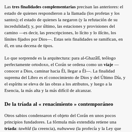
Las
tres finalidades complementarias
precisan las anteriores: el
estado de quienes respondieron a la llamada (los profetas y los
santos); el estado de quienes la negaron (y la refutación de su
incredulidad); y, por último, las estaciones y provisiones del
camino —es decir, las prescripciones, lo lícito y lo ilícito, los
límites fijados por Dios—. Estas seis finalidades se ramifican, en
él, en una decena de tipos.
Lo que sorprende es la arquitectura: para al-Ghazâlî, teólogo
perfectamente ortodoxo, el Corán se ordena como un
viaje
—
conocer a Dios, caminar hacia Él, llegar a Él—. La finalidad
suprema del Libro es el conocimiento de Dios y del Último Día, y
el espíritu se eleva de las obras a los atributos, y luego a la
Esencia, la más alta y la más difícil de alcanzar.
De la tríada al « renacimiento » contemporáneo
Otros sabios condensaron el objeto del Corán en unos pocos
principios fundadores. La fórmula más extendida retiene una
tríada
:
tawhîd
(la creencia),
nubuwwa
(la profecía y la Ley que