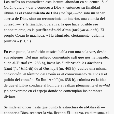
Los sufíes no contradicen esta lectura: ahondan en su centro. Si el
Corán quiere « dar a conocer a Dios », entonces su finalidad
última es el
conocimiento de Dios
(
maʿrifa
) —no solo un saber
acerca de Dios, sino un reconocimiento interior, una ciencia del
corazón—. Y la finalidad operativa, la que hace posible ese
conocimiento, es la
purificación del alma
(
tazkiyat al-nafs
). El
propio Corán lo machaca: « Ha triunfado, ciertamente, quien la
purifica » (91, 9).
En este punto, la tradición mística habla con una sola voz, desde
sus orígenes. Del más antiguo comentario sufí que nos ha llegado,
el de al-Tustarî (m. 283 h), hasta las
Sutilezas de las alusiones
(
Latâ’if al-ishârât
) de al-Qushayrî (m. 465 h), vuelve una misma
convicción: el término del Corán es el conocimiento de Dios y el
pulido del corazón. En Ibn ʿArabî (m. 638 h), culmina en la idea
de que el Libro conduce al hombre a realizar plenamente el
tawhîd
y a convertirse en el espejo donde se contemplan los nombres
divinos.
Se mide entonces hasta qué punto la estructura de al-Ghazâlî —
conocer a Dios, recorrer la vía, llegar a Él— es ya, en sí misma, el