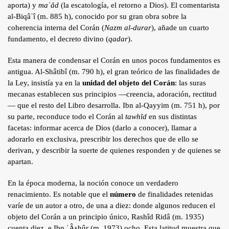
aporta) y
maʿâd
(la escatología, el retorno a Dios). El comentarista
al-Biqâʿî (m. 885 h), conocido por su gran obra sobre la
coherencia interna del Corán (
Nazm al-durar
), añade un cuarto
fundamento, el decreto divino (
qadar
).
Esta manera de condensar el Corán en unos pocos fundamentos es
antigua. Al-Shâtibî (m. 790 h), el gran teórico de las finalidades de
la Ley, insistía ya en la
unidad del objeto del Corán
: las suras
mecanas establecen sus principios —creencia, adoración, rectitud
— que el resto del Libro desarrolla. Ibn al-Qayyim (m. 751 h), por
su parte, reconduce todo el Corán al
tawhîd
en sus distintas
facetas: informar acerca de Dios (darlo a conocer), llamar a
adorarlo en exclusiva, prescribir los derechos que de ello se
derivan, y describir la suerte de quienes responden y de quienes se
apartan.
En la época moderna, la noción conoce un verdadero
renacimiento. Es notable que el
número
de finalidades retenidas
varíe de un autor a otro, de una a diez: donde algunos reducen el
objeto del Corán a un principio único, Rashîd Ridâ (m. 1935)
cuenta diez, e Ibn ʿÂshûr (m. 1973) ocho. Esta latitud muestra que