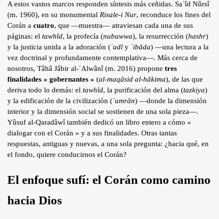
A estos vastos marcos responden síntesis más ceñidas. Saʿîd Nûrsî
(m. 1960), en su monumental
Risale-i Nur
, reconduce los fines del
Corán a
cuatro
, que —muestra— atraviesan cada una de sus
páginas: el
tawhîd
, la profecía (
nubuwwa
), la resurrección (
hashr
)
y la justicia unida a la adoración (
ʿadl
y
ʿibâda
) —una lectura a la
vez doctrinal y profundamente contemplativa—. Más cerca de
nosotros, Tâhâ Jâbir al-ʿAlwânî (m. 2016) propone
tres
finalidades « gobernantes »
(
al-maqâsid al-hâkima
), de las que
deriva todo lo demás: el
tawhîd
, la purificación del alma (
tazkiya
)
y la edificación de la civilización (
ʿumrân
) —donde la dimensión
interior y la dimensión social se sostienen de una sola pieza—.
Yûsuf al-Qaradâwî también dedicó un libro entero a cómo «
dialogar con el Corán » y a sus finalidades. Otras tantas
respuestas, antiguas y nuevas, a una sola pregunta: ¿hacia qué, en
el fondo, quiere conducirnos el Corán?
El enfoque sufí: el Corán como camino
hacia Dios