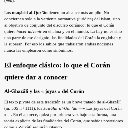
(
mâl
).
Los
maqâsid al-Qur’ân
tienen un alcance más amplio. No
conciernen solo a la vertiente normativa (jurídica) del islam, sino
al objetivo de conjunto del discurso coránico: lo que el Corán
quiere
hacer advenir
en el alma y en el mundo. La Ley no es sino
una parte de ese designio; las finalidades del Corán la engloban y
la superan. Por eso los sabios que trabajaron ambas nociones
nunca las emplearon como sinónimos.
El enfoque clásico: lo que el Corán
quiere dar a conocer
Al-Ghazâlî y las « joyas » del Corán
El texto pivote de esta tradición es un breve tratado de al-Ghazâlî
(m. 505 h / 1111), los
Jawâhir al-Qur’ân
—« Las joyas del Corán
»—. En él aparece, quizá por primera vez bajo esta forma, una
teoría explícita de las finalidades del Corán, que sabios posteriores
como al-Suyûtî seguirán citando.