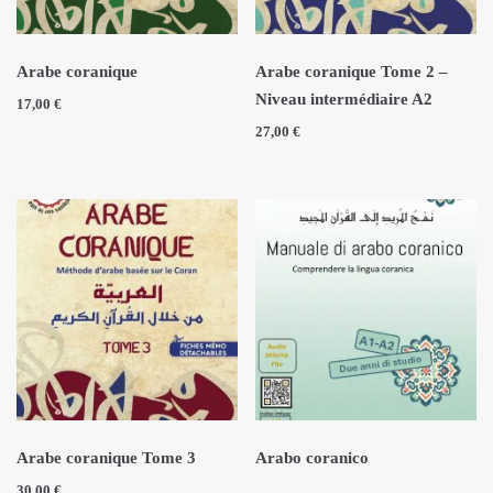
ÉCRITS DE L’AUTEUR
ARTICLES
Arabe coranique
Arabe coranique Tome 2 –
BLOG
Niveau intermédiaire A2
17,00
€
27,00
€
CONTACT
QUI S.N.
RECRUTEMENT
Arabe coranique Tome 3
Arabo coranico
30,00
€