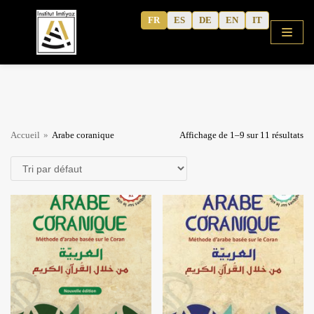
Aller
FR
ES
DE
EN
IT
au
contenu
ACCUEIL
Accueil
»
Arabe coranique
Affichage de 1–9 sur 11 résultats
BOUTIQUE
COURS
ALPHABET GRATUIT
ARABE CORANIQUE (METHODE)
TAFSÎR
Articles
ARABE MODERNE
Podcasts
CAHIERS D’ACTIVITE