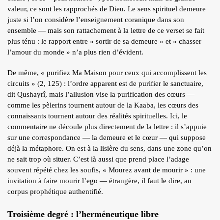
valeur, ce sont les rapprochés de Dieu. Le sens spirituel demeure
juste si l’on considère l’enseignement coranique dans son
ensemble — mais son rattachement à la lettre de ce verset se fait
plus ténu : le rapport entre « sortir de sa demeure » et « chasser
l’amour du monde » n’a plus rien d’évident.
De même, « purifiez Ma Maison pour ceux qui accomplissent les
circuits » (2, 125) : l’ordre apparent est de purifier le sanctuaire,
dit Qushayrî, mais l’allusion vise la purification des cœurs —
comme les pèlerins tournent autour de la Kaaba, les cœurs des
connaissants tournent autour des réalités spirituelles. Ici, le
commentaire ne découle plus directement de la lettre : il s’appuie
sur une correspondance — la demeure et le cœur — qui suppose
déjà la métaphore. On est à la lisière du sens, dans une zone qu’on
ne sait trop où situer. C’est là aussi que prend place l’adage
souvent répété chez les soufis, « Mourez avant de mourir » : une
invitation à faire mourir l’ego — étrangère, il faut le dire, au
corpus prophétique authentifié.
Troisième degré : l’herméneutique libre