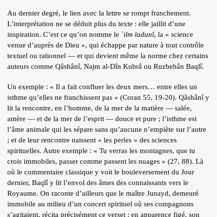
Au dernier degré, le lien avec la lettre se rompt franchement.
L’interprétation ne se déduit plus du texte : elle jaillit d’une
inspiration. C’est ce qu’on nomme le
ʿilm ladunî
, la « science
venue d’auprès de Dieu », qui échappe par nature à tout contrôle
textuel ou rationnel — et qui devient même la norme chez certains
auteurs comme Qâshânî, Najm al-Dîn Kubrâ ou Ruzbehân Baqlî.
Un exemple : « Il a fait confluer les deux mers… entre elles un
isthme qu’elles ne franchissent pas » (Coran 55, 19-20). Qâshânî y
lit la rencontre, en l’homme, de la mer de la matière — salée,
amère — et de la mer de l’esprit — douce et pure ; l’isthme est
l’âme animale qui les sépare sans qu’aucune n’empiète sur l’autre
; et de leur rencontre naissent « les perles » des sciences
spirituelles. Autre exemple : « Tu verras les montagnes, que tu
crois immobiles, passer comme passent les nuages » (27, 88). Là
où le commentaire classique y voit le bouleversement du Jour
dernier, Baqlî y lit l’envol des âmes des connaissants vers le
Royaume. On raconte d’ailleurs que le maître Junayd, demeuré
immobile au milieu d’un concert spirituel où ses compagnons
s’agitaient, récita précisément ce verset : en apparence figé, son