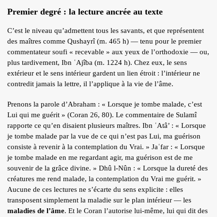
Premier degré : la lecture ancrée au texte
C’est le niveau qu’admettent tous les savants, et que représentent
des maîtres comme Qushayrî (m. 465 h) — tenu pour le premier
commentateur soufi « recevable » aux yeux de l’orthodoxie — ou,
plus tardivement, Ibn ʿAjîba (m. 1224 h). Chez eux, le sens
extérieur et le sens intérieur gardent un lien étroit : l’intérieur ne
contredit jamais la lettre, il l’applique à la vie de l’âme.
Prenons la parole d’Abraham : « Lorsque je tombe malade, c’est
Lui qui me guérit » (Coran 26, 80). Le commentaire de Sulamî
rapporte ce qu’en disaient plusieurs maîtres. Ibn ʿAtâ’ : « Lorsque
je tombe malade par la vue de ce qui n’est pas Lui, ma guérison
consiste à revenir à la contemplation du Vrai. » Jaʿfar : « Lorsque
je tombe malade en me regardant agir, ma guérison est de me
souvenir de la grâce divine. » Dhû l-Nûn : « Lorsque la dureté des
créatures me rend malade, la contemplation du Vrai me guérit. »
Aucune de ces lectures ne s’écarte du sens explicite : elles
transposent simplement la maladie sur le plan intérieur — les
maladies de l’âme
. Et le Coran l’autorise lui-même, lui qui dit des