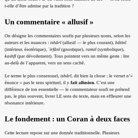
ÉCRITS DE L’AUTEUR
t-elle d’être admise par la tradition ?
ARTICLES
Un commentaire « allusif »
BLOG
On désigne les commentaires soufis par plusieurs noms, selon les
CONTACT
auteurs et les nuances :
ishârî
(allusif — le plus courant),
bâtinî
QUI S.N.
(intérieur, ésotérique),
ʿirfânî
(gnostique),
ramzî
(symbolique),
kashfî
(par dévoilement). Tous pointent vers un même geste : lire
RECRUTEMENT
au-delà de l’apparent, vers un sens caché.
Le terme le plus consensuel,
ishârî
, dit bien la chose : le verset n’«
énonce » pas le sens spirituel, il y
fait allusion
. C’est une
différence de ton essentielle — le commentateur soufi ne prétend
pas, le plus souvent, livrer LE sens du texte, mais en effleurer une
résonance intérieure.
Le fondement : un Coran à deux faces
Cette lecture repose sur une donnée traditionnelle. Plusieurs