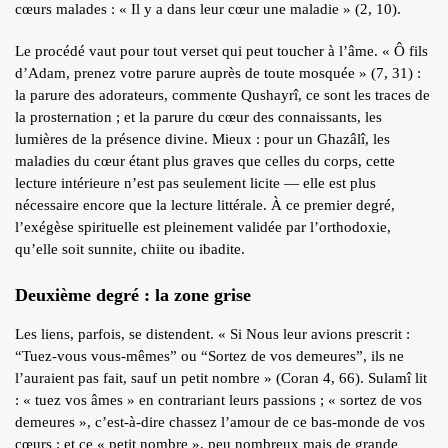
cœurs malades : « Il y a dans leur cœur une maladie » (2, 10).
Le procédé vaut pour tout verset qui peut toucher à l’âme. « Ô fils
d’Adam, prenez votre parure auprès de toute mosquée » (7, 31) :
la parure des adorateurs, commente Qushayrî, ce sont les traces de
la prosternation ; et la parure du cœur des connaissants, les
lumières de la présence divine. Mieux : pour un Ghazâlî, les
maladies du cœur étant plus graves que celles du corps, cette
lecture intérieure n’est pas seulement licite — elle est plus
nécessaire encore que la lecture littérale. À ce premier degré,
l’exégèse spirituelle est pleinement validée par l’orthodoxie,
qu’elle soit sunnite, chiite ou ibadite.
Deuxième degré : la zone grise
Les liens, parfois, se distendent. « Si Nous leur avions prescrit :
“Tuez-vous vous-mêmes” ou “Sortez de vos demeures”, ils ne
l’auraient pas fait, sauf un petit nombre » (Coran 4, 66). Sulamî lit
: « tuez vos âmes » en contrariant leurs passions ; « sortez de vos
demeures », c’est-à-dire chassez l’amour de ce bas-monde de vos
cœurs ; et ce « petit nombre », peu nombreux mais de grande