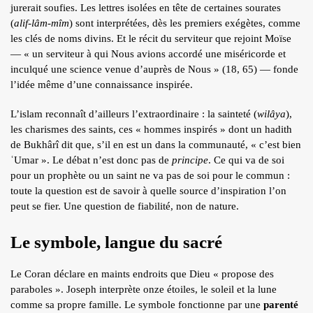
jurerait soufies. Les lettres isolées en tête de certaines sourates
(
alif-lâm-mîm
) sont interprétées, dès les premiers exégètes, comme
les clés de noms divins. Et le récit du serviteur que rejoint Moïse
— « un serviteur à qui Nous avions accordé une miséricorde et
inculqué une science venue d’auprès de Nous » (18, 65) — fonde
l’idée même d’une connaissance inspirée.
L’islam reconnaît d’ailleurs l’extraordinaire : la sainteté (
wilâya
),
les charismes des saints, ces « hommes inspirés » dont un hadith
de Bukhârî dit que, s’il en est un dans la communauté, « c’est bien
ʿUmar ». Le débat n’est donc pas de
principe
. Ce qui va de soi
pour un prophète ou un saint ne va pas de soi pour le commun :
toute la question est de savoir à quelle source d’inspiration l’on
peut se fier. Une question de fiabilité, non de nature.
Le symbole, langue du sacré
Le Coran déclare en maints endroits que Dieu « propose des
paraboles ». Joseph interprète onze étoiles, le soleil et la lune
comme sa propre famille. Le symbole fonctionne par une
parenté