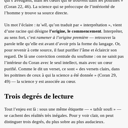
qui s’aveuglent, mais les cœurs qui se trouvent dans les poitrines »
(Coran 22, 46). La science qui se préoccupe de l’intériorité de
l’homme y trouve sa source directe.
Un mot l’éclaire :
taʾwîl
, qu’on traduit par « interprétation », vient
d’une racine qui désigne
l’origine, le commencement
. Interpréter,
au sens fort, c’est
ramener à l’origine première
— retrouver la
parole telle qu’elle est avant d’avoir pris la forme du langage. Or,
pour revenir à cette source, il faut purifier l’âme et éclaircir son
regard. De là une conviction centrale du soufisme : on ne saisit pas
l’intérieur du Coran avec le seul intellect, mais avec un cœur
purifié. Comme le dit un verset, ce sont « des versets clairs, dans
les poitrines de ceux à qui la science a été donnée » (Coran 29,
49) — la science y est associée au cœur.
Trois degrés de lecture
Tout l’enjeu est là : sous une même étiquette — « tafsîr soufi » —
se cachent des réalités très inégales. Pour y voir clair, on peut
distinguer trois degrés, du plus sobre au plus audacieux.