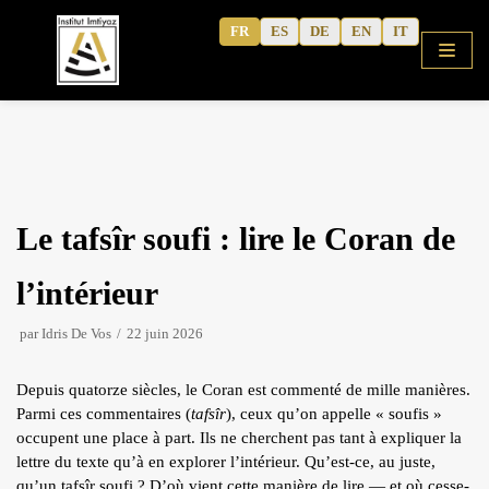
Aller
FR
ES
DE
EN
IT
au
contenu
ACCUEIL
Le tafsîr soufi : lire le Coran de
BOUTIQUE
COURS
l’intérieur
ALPHABET GRATUIT
par
Idris De Vos
22 juin 2026
ARABE CORANIQUE (METHODE)
Depuis quatorze siècles, le Coran est commenté de mille manières.
TAFSÎR
Parmi ces commentaires (
tafsîr
), ceux qu’on appelle « soufis »
Articles
ARABE MODERNE
occupent une place à part. Ils ne cherchent pas tant à expliquer la
lettre du texte qu’à en explorer l’intérieur. Qu’est-ce, au juste,
Podcasts
CAHIERS D’ACTIVITE
qu’un tafsîr soufi ? D’où vient cette manière de lire — et où cesse-