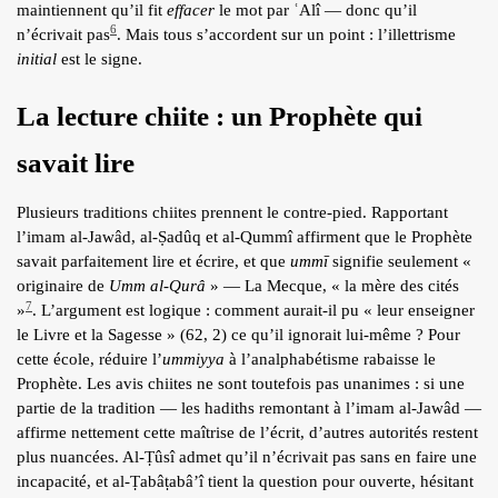
maintiennent qu’il fit
effacer
le mot par ʿAlî — donc qu’il
6
n’écrivait pas
. Mais tous s’accordent sur un point : l’illettrisme
initial
est le signe.
La lecture chiite : un Prophète qui
savait lire
Plusieurs traditions chiites prennent le contre-pied. Rapportant
l’imam al-Jawâd, al-Ṣadûq et al-Qummî affirment que le Prophète
savait parfaitement lire et écrire, et que
ummī
signifie seulement «
originaire de
Umm al-Qurâ
» — La Mecque, « la mère des cités
7
»
. L’argument est logique : comment aurait-il pu « leur enseigner
le Livre et la Sagesse » (62, 2) ce qu’il ignorait lui-même ? Pour
cette école, réduire l’
ummiyya
à l’analphabétisme rabaisse le
Prophète. Les avis chiites ne sont toutefois pas unanimes : si une
partie de la tradition — les hadiths remontant à l’imam al-Jawâd —
affirme nettement cette maîtrise de l’écrit, d’autres autorités restent
plus nuancées. Al-Ṭûsî admet qu’il n’écrivait pas sans en faire une
incapacité, et al-Ṭabâṭabâʼî tient la question pour ouverte, hésitant