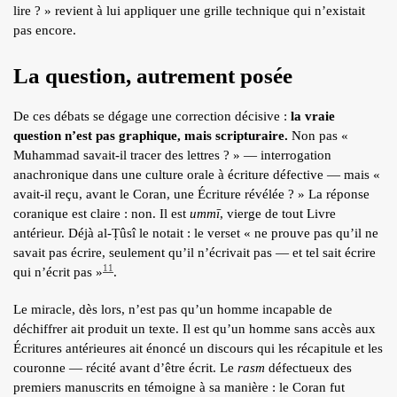
lire ? » revient à lui appliquer une grille technique qui n’existait
pas encore.
La question, autrement posée
De ces débats se dégage une correction décisive :
la vraie
question n’est pas graphique, mais scripturaire.
Non pas «
Muhammad savait-il tracer des lettres ? » — interrogation
anachronique dans une culture orale à écriture défective — mais «
avait-il reçu, avant le Coran, une Écriture révélée ? » La réponse
coranique est claire : non. Il est
ummī
, vierge de tout Livre
antérieur. Déjà al-Ṭûsî le notait : le verset « ne prouve pas qu’il ne
savait pas écrire, seulement qu’il n’écrivait pas — et tel sait écrire
11
qui n’écrit pas »
.
Le miracle, dès lors, n’est pas qu’un homme incapable de
déchiffrer ait produit un texte. Il est qu’un homme sans accès aux
Écritures antérieures ait énoncé un discours qui les récapitule et les
couronne — récité avant d’être écrit. Le
rasm
défectueux des
premiers manuscrits en témoigne à sa manière : le Coran fut