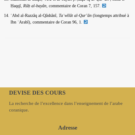
Ḥaqqî,
Rûḥ al-bayân
, commentaire de Coran 7, 157.
ʿAbd al-Razzâq al-Qâshânî,
Taʾwîlât al-Qur’ân
(longtemps attribué à
Ibn ʿArabî), commentaire de Coran 96, 1.
DEVISE DES COURS
La recherche de l’excellence dans l’enseignement de l’arabe
coranique.
Adresse