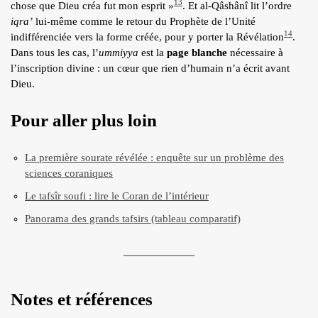
13
chose que Dieu créa fut mon esprit »
. Et al-Qâshânî lit l’ordre
iqra’
lui-même comme le retour du Prophète de l’Unité
14
indifférenciée vers la forme créée, pour y porter la Révélation
.
Dans tous les cas, l’
ummiyya
est la
page blanche
nécessaire à
l’inscription divine : un cœur que rien d’humain n’a écrit avant
Dieu.
Pour aller plus loin
La première sourate révélée : enquête sur un problème des
sciences coraniques
Le tafsîr soufi : lire le Coran de l’intérieur
Panorama des grands tafsirs (tableau comparatif)
Notes et références