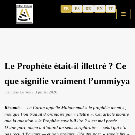
Aller
FR
ES
DE
EN
IT
au
contenu
ACCUEIL
Le Prophète était-il illettré ? Ce
BOUTIQUE
COURS
que signifie vraiment l’ummiyya
ALPHABET GRATUIT
par
Idris De Vos
3 juillet 2026
ARABE CORANIQUE (METHODE)
Résumé.
— Le Coran appelle Muhammad « le prophète
ummī
»,
TAFSÎR
mot que l’on traduit d’ordinaire par « illettré ». Cet article montre
Articles
ARABE MODERNE
que la question « le Prophète savait-il lire ? » est mal posée.
D’une part,
ummī
a d’abord un sens scripturaire — celui qui n’a
Podcasts
CAHIERS D’ACTIVITE
pas reçu d’Écriture — et non scolaire. D’autre part, « savoir lire »