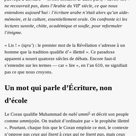
e
ÉCRITS DE L’AUTEUR
ne recouvrait pas, dans l’Arabie du VII
siècle, ce que nous
entendons aujourd’hui : l’écriture arabe n’était alors qu’un aide-
ARTICLES
mémoire, et la culture, essentiellement orale. On confronte ici les
lectures sunnite, chiite, académique et soufie, pour reformuler
BLOG
l’énigme.
CONTACT
« Lis ! » (
iqra’
) : le premier mot de la Révélation s’adresse à un
QUI S.N.
homme que la tradition qualifie d’« illettré ». Ce paradoxe
apparent a nourri quatorze siècles de débats. Encore faut-il
RECRUTEMENT
s’entendre sur les termes — car « lire », en l’an 610, ne signifiait
pas ce que nous croyons.
Un mot qui parle d’Écriture, non
d’école
1
Le Coran qualifie Muhammad de
nabī ummī
et décrit son peuple
comme
ummiyyûn
. On traduit d’ordinaire par « le prophète illettré
». Pourtant, chaque fois que le Coran emploie ce mot, le contexte
n’oppose pas
ceux qui lisent
à
ceux qui ne lisent pas
, mais
ceux