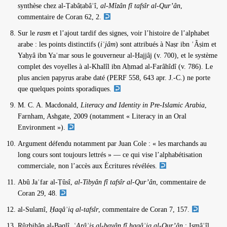
synthèse chez al-Ṭabâṭabâʾî,
al-Mîzân fî tafsîr al-Qur’ân
,
commentaire de Coran 62, 2.
Sur le
rasm
et l’ajout tardif des signes, voir l’histoire de l’alphabet
arabe : les points distinctifs (
iʿjâm
) sont attribués à Naṣr ibn ʿÂṣim et
Yaḥyâ ibn Yaʿmar sous le gouverneur al-Ḥajjâj (v. 700), et le système
complet des voyelles à al-Khalîl ibn Aḥmad al-Farâhîdî (v. 786). Le
plus ancien papyrus arabe daté (PERF 558, 643 apr. J.-C.) ne porte
que quelques points sporadiques.
M. C. A. Macdonald,
Literacy and Identity in Pre-Islamic Arabia
,
Farnham, Ashgate, 2009 (notamment « Literacy in an Oral
Environment »).
Argument défendu notamment par Juan Cole : « les marchands au
long cours sont toujours lettrés » — ce qui vise l’alphabétisation
commerciale, non l’accès aux Écritures révélées.
Abû Jaʿfar al-Ṭûsî,
al-Tibyân fî tafsîr al-Qur’ân
, commentaire de
Coran 29, 48.
al-Sulamî,
Ḥaqâʾiq al-tafsîr
, commentaire de Coran 7, 157.
Rûzbihân al-Baqlî,
ʿArâʾis al-bayân fî ḥaqâʾiq al-Qur’ân
; Ismâʿîl