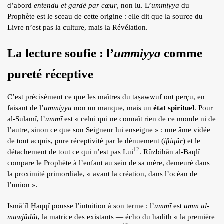
d’abord
entendu et gardé par cœur
, non lu. L’
ummiyya
du
Prophète est le sceau de cette origine : elle dit que la source du
Livre n’est pas la culture, mais la Révélation.
La lecture soufie : l’
ummiyya
comme
pureté réceptive
C’est précisément ce que les maîtres du taṣawwuf ont perçu, en
faisant de l’
ummiyya
non un manque, mais un
état spirituel
. Pour
al-Sulamî, l’
ummī
est « celui qui ne connaît rien de ce monde ni de
l’autre, sinon ce que son Seigneur lui enseigne » : une âme vidée
de tout acquis, pure réceptivité par le dénuement (
iftiqâr
) et le
12
détachement de tout ce qui n’est pas Lui
. Rûzbihân al-Baqlî
compare le Prophète à l’enfant au sein de sa mère, demeuré dans
la proximité primordiale, « avant la création, dans l’océan de
l’union ».
Ismâʿîl Ḥaqqî pousse l’intuition à son terme : l’
ummī
est
umm al-
mawjûdât
, la matrice des existants — écho du hadith « la première