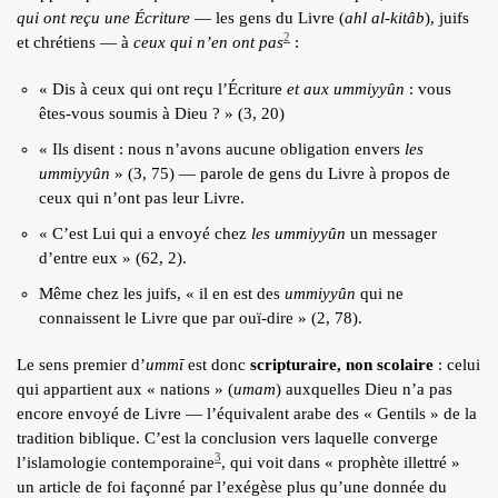
qui ont reçu une Écriture
— les gens du Livre (
ahl al-kitâb
), juifs
2
et chrétiens — à
ceux qui n’en ont pas
:
« Dis à ceux qui ont reçu l’Écriture
et aux ummiyyûn
: vous
êtes-vous soumis à Dieu ? » (3, 20)
« Ils disent : nous n’avons aucune obligation envers
les
ummiyyûn
» (3, 75) — parole de gens du Livre à propos de
ceux qui n’ont pas leur Livre.
« C’est Lui qui a envoyé chez
les ummiyyûn
un messager
d’entre eux » (62, 2).
Même chez les juifs, « il en est des
ummiyyûn
qui ne
connaissent le Livre que par ouï-dire » (2, 78).
Le sens premier d’
ummī
est donc
scripturaire, non scolaire
: celui
qui appartient aux « nations » (
umam
) auxquelles Dieu n’a pas
encore envoyé de Livre — l’équivalent arabe des « Gentils » de la
tradition biblique. C’est la conclusion vers laquelle converge
3
l’islamologie contemporaine
, qui voit dans « prophète illettré »
un article de foi façonné par l’exégèse plus qu’une donnée du