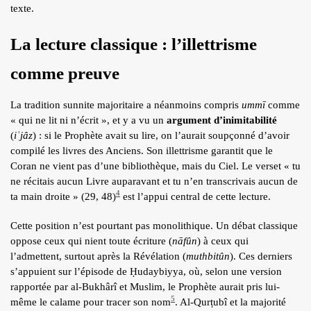
texte.
La lecture classique : l’illettrisme
comme preuve
La tradition sunnite majoritaire a néanmoins compris
ummī
comme
« qui ne lit ni n’écrit », et y a vu un
argument d’inimitabilité
(
iʿjâz
) : si le Prophète avait su lire, on l’aurait soupçonné d’avoir
compilé les livres des Anciens. Son illettrisme garantit que le
Coran ne vient pas d’une bibliothèque, mais du Ciel. Le verset « tu
ne récitais aucun Livre auparavant et tu n’en transcrivais aucun de
4
ta main droite » (29, 48)
est l’appui central de cette lecture.
Cette position n’est pourtant pas monolithique. Un débat classique
oppose ceux qui nient toute écriture (
nāfûn
) à ceux qui
l’admettent, surtout après la Révélation (
muthbitûn
). Ces derniers
s’appuient sur l’épisode de Ḥudaybiyya, où, selon une version
rapportée par al-Bukhârî et Muslim, le Prophète aurait pris lui-
5
même le calame pour tracer son nom
. Al-Qurṭubî et la majorité