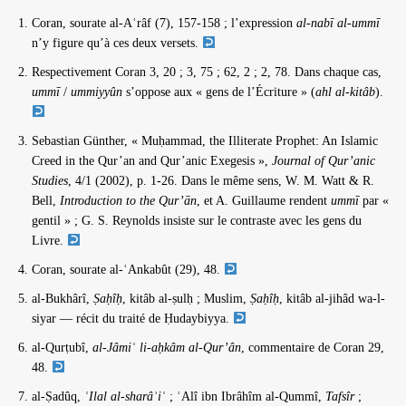
Coran, sourate al-Aʿrâf (7), 157-158 ; l’expression
al-nabī al-ummī
n’y figure qu’à ces deux versets.
Respectivement Coran 3, 20 ; 3, 75 ; 62, 2 ; 2, 78. Dans chaque cas,
ummī
/
ummiyyûn
s’oppose aux « gens de l’Écriture » (
ahl al-kitâb
).
Sebastian Günther, « Muḥammad, the Illiterate Prophet: An Islamic
Creed in the Qur’an and Qur’anic Exegesis »,
Journal of Qur’anic
Studies
, 4/1 (2002), p. 1-26. Dans le même sens, W. M. Watt & R.
Bell,
Introduction to the Qur’ān
, et A. Guillaume rendent
ummī
par «
gentil » ; G. S. Reynolds insiste sur le contraste avec les gens du
Livre.
Coran, sourate al-ʿAnkabût (29), 48.
al-Bukhârî,
Ṣaḥîḥ
, kitâb al-ṣulḥ ; Muslim,
Ṣaḥîḥ
, kitâb al-jihâd wa-l-
siyar — récit du traité de Ḥudaybiyya.
al-Qurṭubî,
al-Jâmiʿ li-aḥkâm al-Qur’ân
, commentaire de Coran 29,
48.
al-Ṣadûq,
ʿIlal al-sharâʾiʿ
; ʿAlî ibn Ibrâhîm al-Qummî,
Tafsîr
;