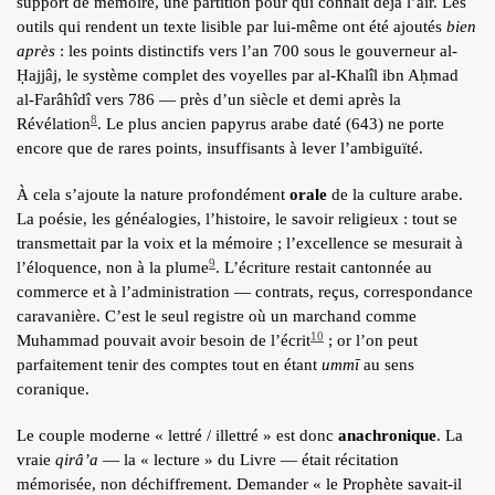
support de mémoire, une partition pour qui connaît déjà l’air. Les
outils qui rendent un texte lisible par lui-même ont été ajoutés
bien
après
: les points distinctifs vers l’an 700 sous le gouverneur al-
Ḥajjâj, le système complet des voyelles par al-Khalîl ibn Aḥmad
al-Farâhîdî vers 786 — près d’un siècle et demi après la
8
Révélation
. Le plus ancien papyrus arabe daté (643) ne porte
encore que de rares points, insuffisants à lever l’ambiguïté.
À cela s’ajoute la nature profondément
orale
de la culture arabe.
La poésie, les généalogies, l’histoire, le savoir religieux : tout se
transmettait par la voix et la mémoire ; l’excellence se mesurait à
9
l’éloquence, non à la plume
. L’écriture restait cantonnée au
commerce et à l’administration — contrats, reçus, correspondance
caravanière. C’est le seul registre où un marchand comme
10
Muhammad pouvait avoir besoin de l’écrit
; or l’on peut
parfaitement tenir des comptes tout en étant
ummī
au sens
coranique.
Le couple moderne « lettré / illettré » est donc
anachronique
. La
vraie
qirâ’a
— la « lecture » du Livre — était récitation
mémorisée, non déchiffrement. Demander « le Prophète savait-il