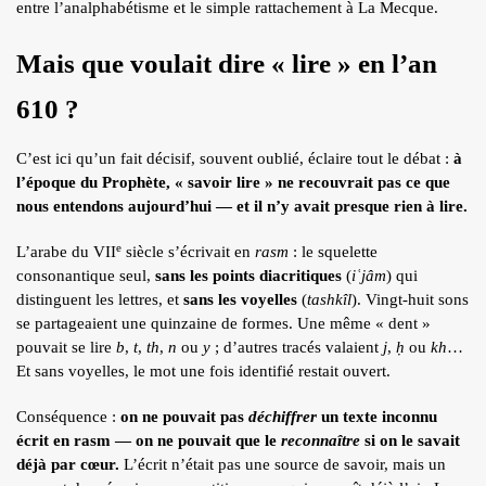
entre l’analphabétisme et le simple rattachement à La Mecque.
Mais que voulait dire « lire » en l’an
610 ?
C’est ici qu’un fait décisif, souvent oublié, éclaire tout le débat :
à
l’époque du Prophète, « savoir lire » ne recouvrait pas ce que
nous entendons aujourd’hui — et il n’y avait presque rien à lire.
e
L’arabe du VII
siècle s’écrivait en
rasm
: le squelette
consonantique seul,
sans les points diacritiques
(
iʿjâm
) qui
distinguent les lettres, et
sans les voyelles
(
tashkîl
). Vingt-huit sons
se partageaient une quinzaine de formes. Une même « dent »
pouvait se lire
b
,
t
,
th
,
n
ou
y
; d’autres tracés valaient
j
,
ḥ
ou
kh
…
Et sans voyelles, le mot une fois identifié restait ouvert.
Conséquence :
on ne pouvait pas
déchiffrer
un texte inconnu
écrit en rasm — on ne pouvait que le
reconnaître
si on le savait
déjà par cœur.
L’écrit n’était pas une source de savoir, mais un