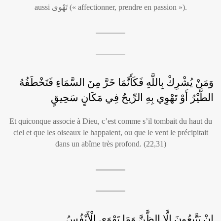
aussi تَهْوى (« affectionner, prendre en passion »).
وَمَنْ يُشْرِكْ بِاللَّهِ فَكَأَنَّمَا خَرَّ مِنَ السَّمَاءِ فَتَخْطَفُهُ
الطَّيْرُ أَوْ تَهْوِي بِهِ الرِّيحُ فِي مَكَانٍ سَحِيقٍ
Et quiconque associe à Dieu, c’est comme s’il tombait du haut du
ciel et que les oiseaux le happaient, ou que le vent le précipitait
dans un abîme très profond. (22,31)
إِنْ يَتَّبِعُونَ إِلَّا الظَّنَّ وَمَا تَهْوَى الْأَنْفُسُ