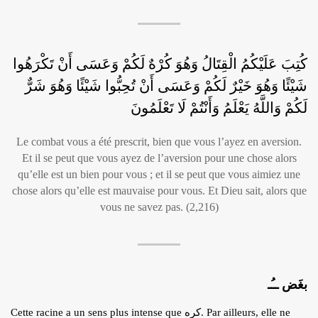
كُتِبَ عَلَيْكُمُ الْقِتَالُ وَهُوَ كُرْهٌ لَكُمْ وَعَسَى أَنْ تَكْرَهُوا
شَيْئًا وَهُوَ خَيْرٌ لَكُمْ وَعَسَى أَنْ تُحِبُّوا شَيْئًا وَهُوَ شَرٌّ
لَكُمْ وَاللَّهُ يَعْلَمُ وَأَنْتُمْ لَا تَعْلَمُونَ
Le combat vous a été prescrit, bien que vous l’ayez en aversion.
Et il se peut que vous ayez de l’aversion pour une chose alors
qu’elle est un bien pour vous ; et il se peut que vous aimiez une
chose alors qu’elle est mauvaise pour vous. Et Dieu sait, alors que
vous ne savez pas. (2,216)
بغَض ــُـ
Cette racine a un sens plus intense que كرِه. Par ailleurs, elle ne