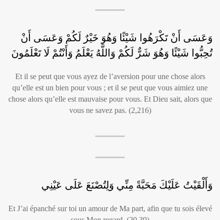
وَعَسَى أَنْ تَكْرَهُوا شَيْئًا وَهُوَ خَيْرٌ لَكُمْ وَعَسَى أَنْ
تُحِبُّوا شَيْئًا وَهُوَ شَرٌّ لَكُمْ وَاللَّهُ يَعْلَمُ وَأَنْتُمْ لَا تَعْلَمُونَ
Et il se peut que vous ayez de l’aversion pour une chose alors
qu’elle est un bien pour vous ; et il se peut que vous aimiez une
chose alors qu’elle est mauvaise pour vous. Et Dieu sait, alors que
vous ne savez pas. (2,216)
وَأَلْقَيْتُ عَلَيْكَ مَحَبَّةً مِنِّي وَلِتُصْنَعَ عَلَى عَيْنِي
Et J’ai épanché sur toi un amour de Ma part, afin que tu sois élevé
sous Mon regard. (20,39)