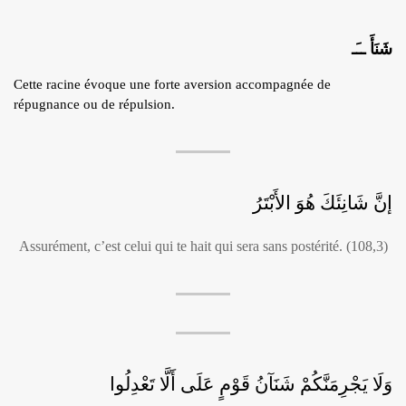
شَنَأَ ــَـ
Cette racine évoque une forte aversion accompagnée de
répugnance ou de répulsion.
إنَّ شَانِئَكَ هُوَ الأَبْتَرُ
Assurément, c’est celui qui te hait qui sera sans postérité. (108,3)
وَلَا يَجْرِمَنَّكُمْ شَنَآنُ قَوْمٍ عَلَى أَلَّا تَعْدِلُوا