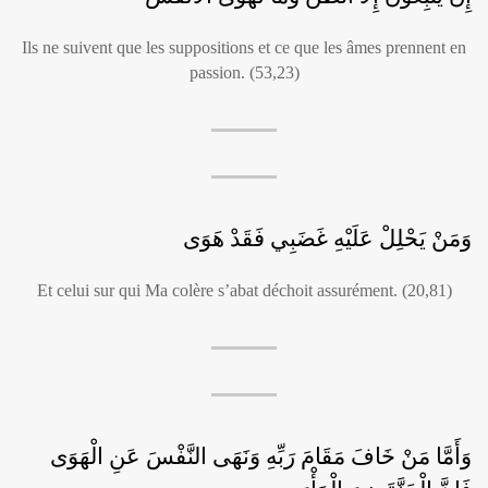
Ils ne suivent que les suppositions et ce que les âmes prennent en
passion. (53,23)
وَمَنْ يَحْلِلْ عَلَيْهِ غَضَبِي فَقَدْ هَوَى
Et celui sur qui Ma colère s’abat déchoit assurément. (20,81)
وَأَمَّا مَنْ خَافَ مَقَامَ رَبِّهِ وَنَهَى النَّفْسَ عَنِ الْهَوَى