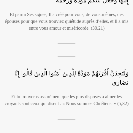
إِلَيْهَا وَجَعَلَ بَيْنَكُمْ مَوَدَّةً وَرَحْمَةً
Et parmi Ses signes, Il a créé pour vous, de vous-mêmes, des
épouses pour que vous trouviez quiétude auprès d’elles, et Il a mis
entre vous amour et miséricorde. (30,21)
وَلَتَجِدَنَّ أَقْرَبَهُمْ مَوَدَّةً لِلَّذِينَ آمَنُوا الَّذِينَ قَالُوا إِنَّا
نَصَارَى
Et tu trouveras assurément que les plus disposés à aimer les
croyants sont ceux qui disent : « Nous sommes Chrétiens. » (5,82)