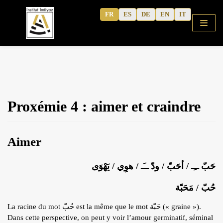
Aller
FR
ES
DE
EN
IT
au
contenu
ACCUEIL
Proxémie 4 : aimer et craindre
BOUTIQUE
COURS
Aimer
ALPHABET GRATUIT
ARABE CORANIQUE (METHODE)
حَبّ ــِـ / أحَبّ / ودّ ــَـ / هوِي / يَهْوَى
TAFSÎR
حُبّ / مَحَبّة
Articles
ARABE MODERNE
La racine du mot حُبّ est la même que le mot حَبّة (« graine »).
Podcasts
CAHIERS D’ACTIVITE
Dans cette perspective, on peut y voir l’amour germinatif, séminal