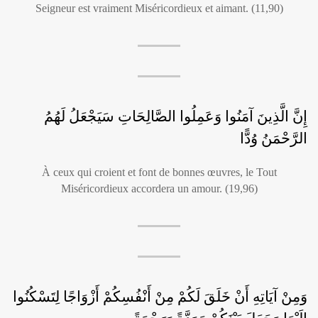
Seigneur est vraiment Miséricordieux et aimant. (11,90)
إِنَّ الَّذِينَ آمَنُوا وَعَمِلُوا الصَّالِحَاتِ سَيَجْعَلُ لَهُمُ
الرَّحْمَنُ وُدًّا
À ceux qui croient et font de bonnes œuvres, le Tout
Miséricordieux accordera un amour. (19,96)
وَمِنْ آيَاتِهِ أَنْ خَلَقَ لَكُمْ مِنْ أَنْفُسِكُمْ أَزْوَاجًا لِتَسْكُنُوا