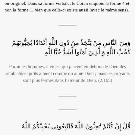
ou originel. Dans sa forme verbale, le Coran emploie la forme 4 et
ÉCRITS DE L’AUTEUR
non la forme 1, bien que celle-ci existe aussi (avec le même sens).
ARTICLES
BLOG
CONTACT
وَمِنَ النَّاسِ مَنْ يَتَّخِذُ مِنْ دُونِ اللَّهِ أَنْدَادًا يُحِبُّونَهُمْ
QUI S.N.
كَحُبِّ اللَّهِ وَالَّذِينَ آمَنُوا أَشَدُّ حُبًّا لِلَّهِ
RECRUTEMENT
Parmi les hommes, il en est qui placent en dehors de Dieu des
semblables qu’ils aiment comme on aime Dieu ; mais les croyants
sont plus fermes dans l’amour de Dieu. (2,165)
قُلْ إِنْ كُنْتُمْ تُحِبُّونَ اللَّهَ فَاتَّبِعُونِي يُحْبِبْكُمُ اللَّهُ