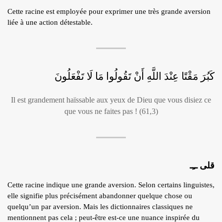
Cette racine est employée pour exprimer une très grande aversion
liée à une action détestable.
كَبُرَ مَقْتًا عِنْدَ اللَّهِ أَنْ تَقُولُوا مَا لَا تَفْعَلُونَ
Il est grandement haïssable aux yeux de Dieu que vous disiez ce
que vous ne faites pas ! (61,3)
قلى ــِـ
Cette racine indique une grande aversion. Selon certains linguistes,
elle signifie plus précisément abandonner quelque chose ou
quelqu’un par aversion. Mais les dictionnaires classiques ne
mentionnent pas cela ; peut-être est-ce une nuance inspirée du