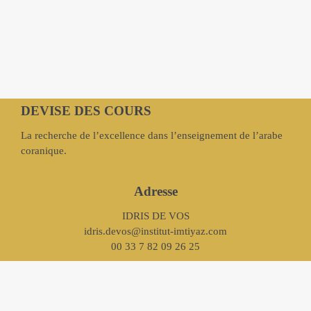
DEVISE DES COURS
La recherche de l’excellence dans l’enseignement de l’arabe
coranique.
Adresse
IDRIS DE VOS
idris.devos@institut-imtiyaz.com
00 33 7 82 09 26 25
suivez-nous