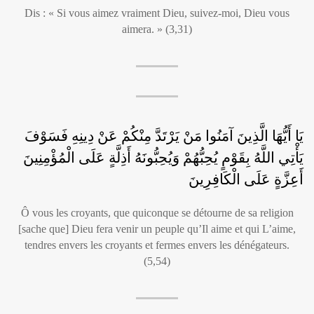
Dis : « Si vous aimez vraiment Dieu, suivez-moi, Dieu vous
aimera. » (3,31)
يَا أَيُّهَا الَّذِينَ آمَنُوا مَنْ يَرْتَدَّ مِنْكُمْ عَنْ دِينِهِ فَسَوْفَ
يَأْتِي اللَّهُ بِقَوْمٍ يُحِبُّهُمْ وَيُحِبُّونَهُ أَذِلَّةٍ عَلَى الْمُؤْمِنِينَ
أَعِزَّةٍ عَلَى الْكَافِرِينَ
Ô vous les croyants, que quiconque se détourne de sa religion
[sache que] Dieu fera venir un peuple qu’Il aime et qui L’aime,
tendres envers les croyants et fermes envers les dénégateurs.
(5,54)