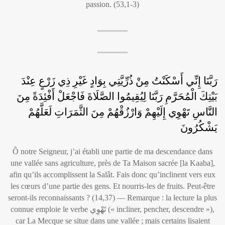
passion. (53,1-3)
رَبَّنَا إِنِّي أَسْكَنْتُ مِنْ ذُرِّيَّتِي بِوَادٍ غَيْرِ ذِي زَرْعٍ عِنْدَ
بَيْتِكَ الْمُحَرَّمِ رَبَّنَا لِيُقِيمُوا الصَّلَاةَ فَاجْعَلْ أَفْئِدَةً مِنَ
النَّاسِ تَهْوِي إِلَيْهِمْ وَارْزُقْهُمْ مِنَ الثَّمَرَاتِ لَعَلَّهُمْ
يَشْكُرُونَ
Ô notre Seigneur, j’ai établi une partie de ma descendance dans
une vallée sans agriculture, près de Ta Maison sacrée [la Kaaba],
afin qu’ils accomplissent la Salât. Fais donc qu’inclinent vers eux
les cœurs d’une partie des gens. Et nourris-les de fruits. Peut-être
seront-ils reconnaissants ? (14,37) — Remarque : la lecture la plus
connue emploie le verbe تَهْوِي (« incliner, pencher, descendre »),
car La Mecque se situe dans une vallée ; mais certains lisaient