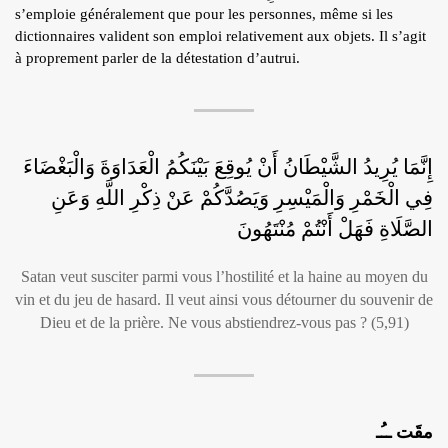
s’emploie généralement que pour les personnes, même si les
dictionnaires valident son emploi relativement aux objets. Il s’agit
à proprement parler de la détestation d’autrui.
إِنَّمَا يُرِيدُ الشَّيْطَانُ أَنْ يُوقِعَ بَيْنَكُمُ الْعَدَاوَةَ وَالْبَغْضَاءَ
فِي الْخَمْرِ وَالْمَيْسِرِ وَيَصُدَّكُمْ عَنْ ذِكْرِ اللَّهِ وَعَنِ
الصَّلَاةِ فَهَلْ أَنْتُمْ مُنْتَهُونَ
Satan veut susciter parmi vous l’hostilité et la haine au moyen du
vin et du jeu de hasard. Il veut ainsi vous détourner du souvenir de
Dieu et de la prière. Ne vous abstiendrez-vous pas ? (5,91)
مقَت ــُـ