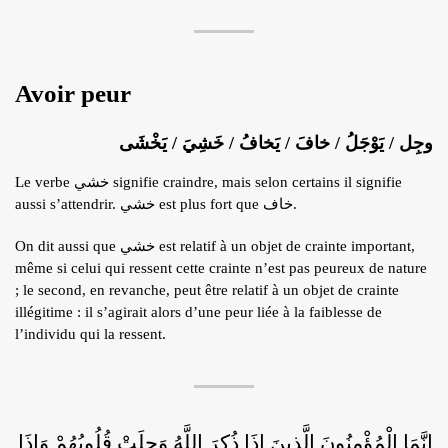
Avoir peur
وجِل / يَوْجَلُ / خافَ / يَخافُ / خَشِيَ / يَخْشَى
Le verbe خشي signifie craindre, mais selon certains il signifie
aussi s’attendrir. خشي est plus fort que خاف.
On dit aussi que خشي est relatif à un objet de crainte important,
même si celui qui ressent cette crainte n’est pas peureux de nature
; le second, en revanche, peut être relatif à un objet de crainte
illégitime : il s’agirait alors d’une peur liée à la faiblesse de
l’individu qui la ressent.
إِنَّمَا الْمُؤْمِنُونَ الَّذِينَ إِذَا ذُكِرَ اللَّهُ وَجِلَتْ قُلُوبُهُمْ وَإِذَا