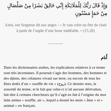
وَإِذْ قَالَ رَبُّكَ لِلْمَلَائِكَةِ إِنِّي خَالِقٌ بَشَرًا مِنْ صَلْصَالٍ
مِنْ حَمَإٍ مَسْنُونٍ
Ainsi, ton Seigneur dit aux anges : « Je vais créer un être de chair
à partir de l’argile d’une boue malléable. » (15,28)
أَنام
Dans les dictionnaires arabes, les explications relatives à ce terme
sont très incertaines. Il pourrait s’agir des hommes, des hommes et
des djinns, des créatures vivant sur terre, ou encore de tous les
êtres dotés d’un « souffle de vie » (روح). Ce dernier sens, la
sonorité du terme, et le fait que celui-ci n’ait aucune dérivation,
fait dire à certains chercheurs qu’il s’agit en fait à l’origine du mot
latin anima « souffle, air », lequel a donné les mots « âme » et «
animal » en français.