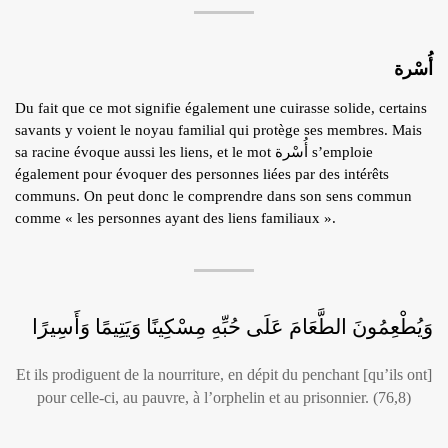
أُسْرة
Du fait que ce mot signifie également une cuirasse solide, certains
savants y voient le noyau familial qui protège ses membres. Mais
sa racine évoque aussi les liens, et le mot أُسْرة s’emploie
également pour évoquer des personnes liées par des intérêts
communs. On peut donc le comprendre dans son sens commun
comme « les personnes ayant des liens familiaux ».
وَيُطْعِمُونَ الطَّعَامَ عَلَى حُبِّهِ مِسْكِينًا وَيَتِيمًا وَأَسِيرًا
Et ils prodiguent de la nourriture, en dépit du penchant [qu’ils ont]
pour celle-ci, au pauvre, à l’orphelin et au prisonnier. (76,8)