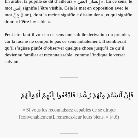
En arabe, la pupille se dit d’ailleurs « إِنْسان العَيْن ». En ce sens, le
mot إِنْس signifie l’être visible. Cela le met en opposition avec le
mot جِنّ (jinn), dont la racine signifie « dissimuler », et qui signifie
donc « l’être invisible ».
Peut-être faut-il voir en ce sens une subtile dérivation du premier,
car la racine ne comporte pas ce sens initialement. Il semblerait
qu’il s’agisse plutôt d’observer quelque chose jusqu’à ce qu’il
devienne familier et reconnaissable, comme l’indique le verset
suivant.
فَإِنْ آنَسْتُمْ مِنْهُمْ رُشْدًا فَادْفَعُوا إِلَيْهِمْ أَمْوَالَهُمْ
« Si vous les reconnaissez capables de se diriger
[convenablement], remettez-leur leurs biens. » (4,6)