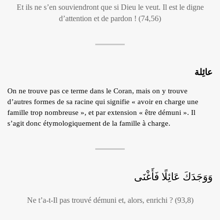
Et ils ne s’en souviendront que si Dieu le veut. Il est le digne
d’attention et de pardon ! (74,56)
عائِلة
On ne trouve pas ce terme dans le Coran, mais on y trouve
d’autres formes de sa racine qui signifie « avoir en charge une
famille trop nombreuse », et par extension « être démuni ». Il
s’agit donc étymologiquement de la famille à charge.
وَوَجَدَكَ عَائِلًا فَأَغْنَى
Ne t’a-t-Il pas trouvé démuni et, alors, enrichi ? (93,8)