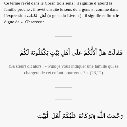
Ce terme revêt dans le Coran trois sens : il signifie d’abord la
famille proche ; il revêt ensuite le sens de « gens », comme dans
l’expression أهل الكتاب (« gens du Livre ») ; il signifie enfin « le
digne de ». Observez :
فَقَالَتْ هَلْ أَدُلُّكُمْ عَلَى أَهْلِ بَيْتٍ يَكْفُلُونَهُ لَكُمْ
[Sa sœur] dit alors : « Puis-je vous indiquer une famille qui se
chargera de cet enfant pour vous ? » (28,12)
رَحْمَتُ اللَّهِ وَبَرَكَاتُهُ عَلَيْكُمْ أَهْلَ الْبَيْتِ