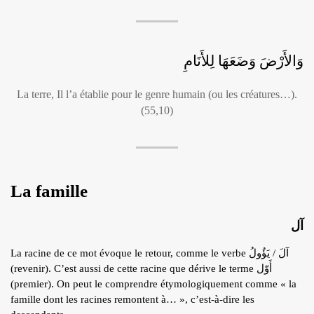
وَالأَرْضَ وَضَعَهَا لِلأَنَامِ
La terre, Il l’a établie pour le genre humain (ou les créatures…).
(55,10)
La famille
آل
La racine de ce mot évoque le retour, comme le verbe آلَ / يَؤُولُ
(revenir). C’est aussi de cette racine que dérive le terme أَوّل
(premier). On peut le comprendre étymologiquement comme « la
famille dont les racines remontent à… », c’est-à-dire les