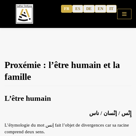
Aller
FR
ES
DE
EN
IT
au
contenu
ACCUEIL
Proxémie : l’être humain et la
BOUTIQUE
famille
COURS
ALPHABET GRATUIT
L’être humain
ARABE CORANIQUE (METHODE)
TAFSÎR
إِنْس / إنْسان / ناس
Articles
ARABE MODERNE
L’étymologie du mot إنس fait l’objet de divergences car sa racine
Podcasts
CAHIERS D’ACTIVITE
comprend deux sens.