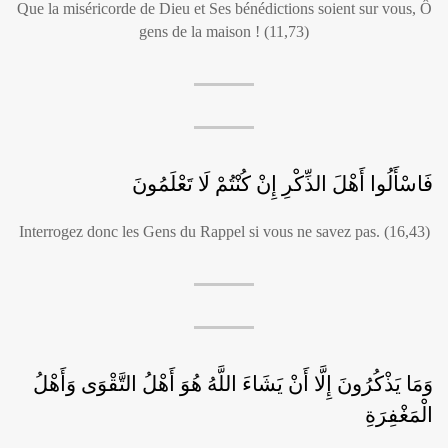
Que la miséricorde de Dieu et Ses bénédictions soient sur vous, Ô
gens de la maison ! (11,73)
فَاسْأَلُوا أَهْلَ الذِّكْرِ إِنْ كُنْتُمْ لَا تَعْلَمُونَ
Interrogez donc les Gens du Rappel si vous ne savez pas. (16,43)
وَمَا يَذْكُرُونَ إِلَّا أَنْ يَشَاءَ اللَّهُ هُوَ أَهْلُ التَّقْوَى وَأَهْلُ
الْمَغْفِرَةِ