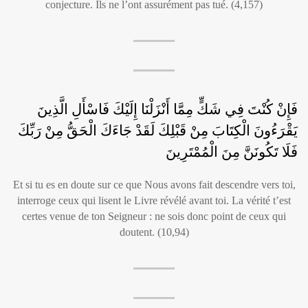
conjecture. Ils ne l’ont assurément pas tué. (4,157)
فَإِنْ كُنْتَ فِي شَكٍّ مِمَّا أَنْزَلْنَا إِلَيْكَ فَاسْأَلِ الَّذِينَ
يَقْرَءُونَ الْكِتَابَ مِنْ قَبْلِكَ لَقَدْ جَاءَكَ الْحَقُّ مِنْ رَبِّكَ
فَلَا تَكُونَنَّ مِنَ الْمُمْتَرِينَ
Et si tu es en doute sur ce que Nous avons fait descendre vers toi,
interroge ceux qui lisent le Livre révélé avant toi. La vérité t’est
certes venue de ton Seigneur : ne sois donc point de ceux qui
doutent. (10,94)