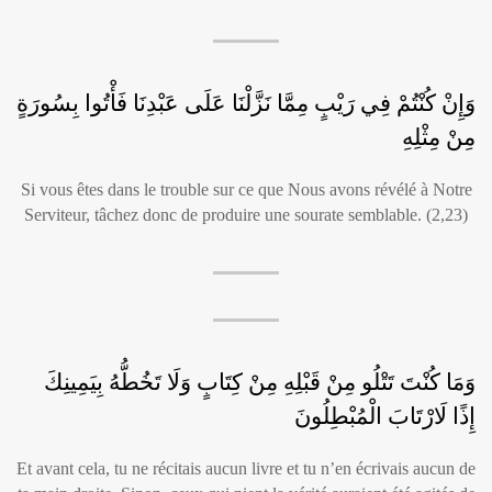
وَإِنْ كُنْتُمْ فِي رَيْبٍ مِمَّا نَزَّلْنَا عَلَى عَبْدِنَا فَأْتُوا بِسُورَةٍ
مِنْ مِثْلِهِ
Si vous êtes dans le trouble sur ce que Nous avons révélé à Notre
Serviteur, tâchez donc de produire une sourate semblable. (2,23)
وَمَا كُنْتَ تَتْلُو مِنْ قَبْلِهِ مِنْ كِتَابٍ وَلَا تَخُطُّهُ بِيَمِينِكَ
إِذًا لَارْتَابَ الْمُبْطِلُونَ
Et avant cela, tu ne récitais aucun livre et tu n’en écrivais aucun de