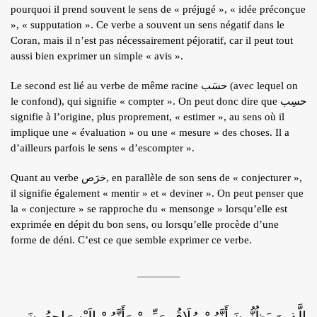
pourquoi il prend souvent le sens de « préjugé », « idée préconçue
ÉCRITS DE L’AUTEUR
», « supputation ». Ce verbe a souvent un sens négatif dans le
ARTICLES
Coran, mais il n’est pas nécessairement péjoratif, car il peut tout
aussi bien exprimer un simple « avis ».
BLOG
Le second est lié au verbe de même racine حسَب (avec lequel on
CONTACT
le confond), qui signifie « compter ». On peut donc dire que حسِب
QUI S.N.
signifie à l’origine, plus proprement, « estimer », au sens où il
implique une « évaluation » ou une « mesure » des choses. Il a
RECRUTEMENT
d’ailleurs parfois le sens « d’escompter ».
Quant au verbe خرَص, en parallèle de son sens de « conjecturer »,
il signifie également « mentir » et « deviner ». On peut penser que
la « conjecture » se rapproche du « mensonge » lorsqu’elle est
exprimée en dépit du bon sens, ou lorsqu’elle procède d’une
forme de déni. C’est ce que semble exprimer ce verbe.
الَّذِينَ يَظُنُّونَ أَنَّهُمْ مُلَاقُو رَبِّهِمْ وَأَنَّهُمْ إِلَيْهِ رَاجِعُونَ