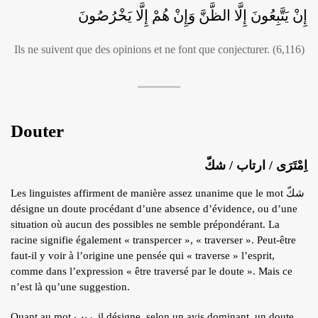
إِنْ يَتَّبِعُونَ إِلَّا الظَّنَّ وَإِنْ هُمْ إِلَّا يَخْرُصُونَ
Ils ne suivent que des opinions et ne font que conjecturer. (6,116)
Douter
اِمْتَرَى / ارتاب / شكّ
Les linguistes affirment de manière assez unanime que le mot شكّ
désigne un doute procédant d’une absence d’évidence, ou d’une
situation où aucun des possibles ne semble prépondérant. La
racine signifie également « transpercer », « traverser ». Peut-être
faut-il y voir à l’origine une pensée qui « traverse » l’esprit,
comme dans l’expression « être traversé par le doute ». Mais ce
n’est là qu’une suggestion.
Quant au mot ريب, il désigne, selon un avis dominant, un doute