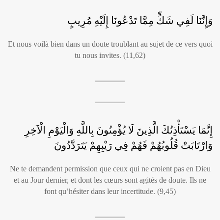
وَإِنَّنَا لَفِي شَكٍّ مِمَّا تَدْعُونَا إِلَيْهِ مُرِيبٍ
Et nous voilà bien dans un doute troublant au sujet de ce vers quoi
tu nous invites. (11,62)
إِنَّمَا يَسْتَأْذِنُكَ الَّذِينَ لَا يُؤْمِنُونَ بِاللَّهِ وَالْيَوْمِ الْآخِرِ
وَارْتَابَتْ قُلُوبُهُمْ فَهُمْ فِي رَيْبِهِمْ يَتَرَدَّدُونَ
Ne te demandent permission que ceux qui ne croient pas en Dieu
et au Jour dernier, et dont les cœurs sont agités de doute. Ils ne
font qu’hésiter dans leur incertitude. (9,45)