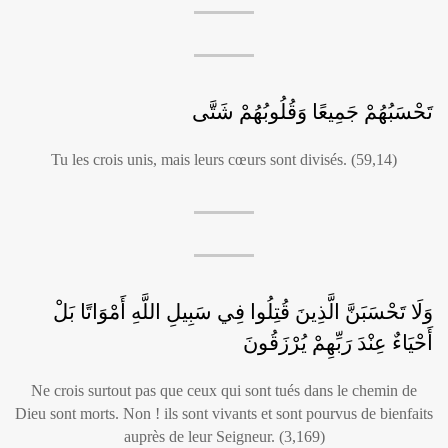
تَحْسَبُهُمْ جَمِيعًا وَقُلُوبُهُمْ شَتَّى
Tu les crois unis, mais leurs cœurs sont divisés. (59,14)
وَلَا تَحْسَبَنَّ الَّذِينَ قُتِلُوا فِي سَبِيلِ اللَّهِ أَمْوَاتًا بَلْ
أَحْيَاءٌ عِنْدَ رَبِّهِمْ يُرْزَقُونَ
Ne crois surtout pas que ceux qui sont tués dans le chemin de
Dieu sont morts. Non ! ils sont vivants et sont pourvus de bienfaits
auprès de leur Seigneur. (3,169)