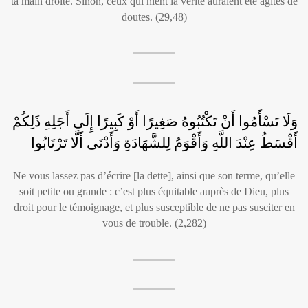
ta main droite. Sinon, ceux qui nient la vérité auraient été agités de
doutes. (29,48)
وَلَا تَسْأَمُوا أَنْ تَكْتُبُوهُ صَغِيرًا أَوْ كَبِيرًا إِلَى أَجَلِهِ ذَلِكُمْ
أَقْسَطُ عِنْدَ اللَّهِ وَأَقْوَمُ لِلشَّهَادَةِ وَأَدْنَى أَلَّا تَرْتَابُوا
Ne vous lassez pas d’écrire [la dette], ainsi que son terme, qu’elle
soit petite ou grande : c’est plus équitable auprès de Dieu, plus
droit pour le témoignage, et plus susceptible de ne pas susciter en
vous de trouble. (2,282)