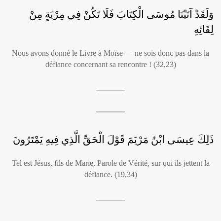
وَلَقَدْ آتَيْنَا مُوسَى الْكِتَابَ فَلَا تَكُنْ فِي مِرْيَةٍ مِنْ
لِقَائِهِ
Nous avons donné le Livre à Moïse — ne sois donc pas dans la
défiance concernant sa rencontre ! (32,23)
ذَلِكَ عِيسَى ابْنُ مَرْيَمَ قَوْلَ الْحَقِّ الَّذِي فِيهِ يَمْتَرُونَ
Tel est Jésus, fils de Marie, Parole de Vérité, sur qui ils jettent la
défiance. (19,34)