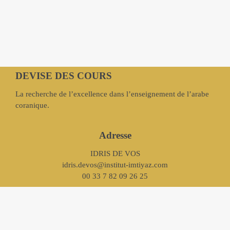
DEVISE DES COURS
La recherche de l’excellence dans l’enseignement de l’arabe
coranique.
Adresse
IDRIS DE VOS
idris.devos@institut-imtiyaz.com
00 33 7 82 09 26 25
suivez-nous