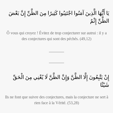
يَا أَيُّهَا الَّذِينَ آمَنُوا اجْتَنِبُوا كَثِيرًا مِنَ الظَّنِّ إِنَّ بَعْضَ
الظَّنِّ إِثْمٌ
Ô vous qui croyez ! Évitez de trop conjecturer sur autrui : il y a
des conjectures qui sont des péchés. (49,12)
إِنْ يَتَّبِعُونَ إِلَّا الظَّنَّ وَإِنَّ الظَّنَّ لَا يُغْنِي مِنَ الْحَقِّ
شَيْئًا
Ils ne font que suivre des conjectures, mais la conjecture ne sert à
rien face à la Vérité. (53,28)