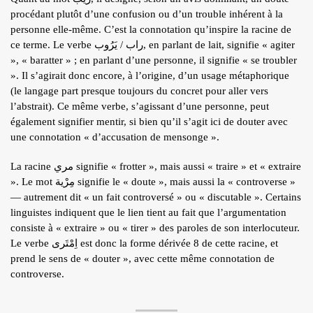
procédant plutôt d’une confusion ou d’un trouble inhérent à la
personne elle-même. C’est la connotation qu’inspire la racine de
ce terme. Le verbe راب / يَرُوب, en parlant de lait, signifie « agiter
», « baratter » ; en parlant d’une personne, il signifie « se troubler
». Il s’agirait donc encore, à l’origine, d’un usage métaphorique
(le langage part presque toujours du concret pour aller vers
l’abstrait). Ce même verbe, s’agissant d’une personne, peut
également signifier mentir, si bien qu’il s’agit ici de douter avec
une connotation « d’accusation de mensonge ».
La racine مري signifie « frotter », mais aussi « traire » et « extraire
». Le mot مِرْية signifie le « doute », mais aussi la « controverse »
— autrement dit « un fait controversé » ou « discutable ». Certains
linguistes indiquent que le lien tient au fait que l’argumentation
consiste à « extraire » ou « tirer » des paroles de son interlocuteur.
Le verbe اِمْتَرى est donc la forme dérivée 8 de cette racine, et
prend le sens de « douter », avec cette même connotation de
controverse.