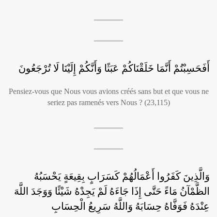
أَفَحَسِبْتُمْ أَنَّمَا خَلَقْنَاكُمْ عَبَثًا وَأَنَّكُمْ إِلَيْنَا لَا تُرْجَعُونَ
Pensiez-vous que Nous vous avions créés sans but et que vous ne
seriez pas ramenés vers Nous ? (23,115)
وَالَّذِينَ كَفَرُوا أَعْمَالُهُمْ كَسَرَابٍ بِقِيعَةٍ يَحْسَبُهُ
الظَّمْآنُ مَاءً حَتَّى إِذَا جَاءَهُ لَمْ يَجِدْهُ شَيْئًا وَوَجَدَ اللَّهَ
عِنْدَهُ فَوَفَّاهُ حِسَابَهُ وَاللَّهُ سَرِيعُ الْحِسَابِ