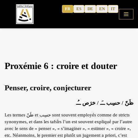
Aller
FR
ES
DE
EN
IT
au
contenu
ACCUEIL
Proxémie 6 : croire et douter
BOUTIQUE
COURS
Penser, croire, conjecturer
ALPHABET GRATUIT
ARABE CORANIQUE (METHODE)
ظَنّ / حسِب ــَـ / خرَص ــُـ
TAFSÎR
Les termes ظَنّ et حسِب sont souvent employés comme de stricts
Articles
ARABE MODERNE
synonymes, et dans les tafsîrs l’un est souvent expliqué par l’autre
avec le sens de « penser », « s’imaginer », « estimer », « croire »,
Podcasts
CAHIERS D’ACTIVITE
etc. Néanmoins, le premier est plutôt un jugement a priori, c’est