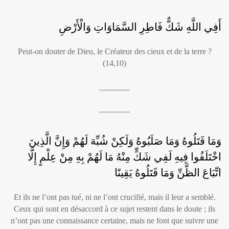
أَفِي اللَّهِ شَكٌّ فَاطِرِ السَّمَاوَاتِ وَالْأَرْضِ
Peut-on douter de Dieu, le Créateur des cieux et de la terre ?
(14,10)
وَمَا قَتَلُوهُ وَمَا صَلَبُوهُ وَلَكِنْ شُبِّهَ لَهُمْ وَإِنَّ الَّذِينَ
اخْتَلَفُوا فِيهِ لَفِي شَكٍّ مِنْهُ مَا لَهُمْ بِهِ مِنْ عِلْمٍ إِلَّا
اتِّبَاعَ الظَّنِّ وَمَا قَتَلُوهُ يَقِينًا
Et ils ne l’ont pas tué, ni ne l’ont crucifié, mais il leur a semblé.
Ceux qui sont en désaccord à ce sujet restent dans le doute ; ils
n’ont pas une connaissance certaine, mais ne font que suivre une