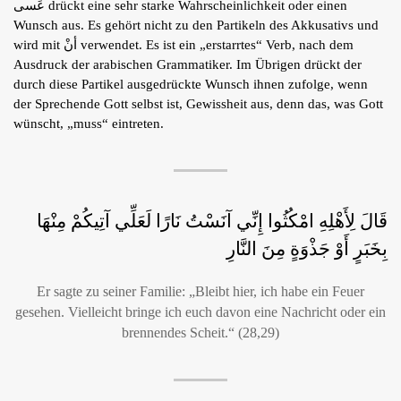
عَسى drückt eine sehr starke Wahrscheinlichkeit oder einen
Shop
Wunsch aus. Es gehört nicht zu den Partikeln des Akkusativs und
wird mit أنْ verwendet. Es ist ein „erstarrtes“ Verb, nach dem
Tafsîr
Ausdruck der arabischen Grammatiker. Im Übrigen drückt der
Artikel
Blog
durch diese Partikel ausgedrückte Wunsch ihnen zufolge, wenn
der Sprechende Gott selbst ist, Gewissheit aus, denn das, was Gott
Podcasts
Kontakt
wünscht, „muss“ eintreten.
قَالَ لِأَهْلِهِ امْكُثُوا إِنِّي آنَسْتُ نَارًا لَعَلِّي آتِيكُمْ مِنْهَا
بِخَبَرٍ أَوْ جَذْوَةٍ مِنَ النَّارِ
Er sagte zu seiner Familie: „Bleibt hier, ich habe ein Feuer
gesehen. Vielleicht bringe ich euch davon eine Nachricht oder ein
brennendes Scheit.“ (28,29)