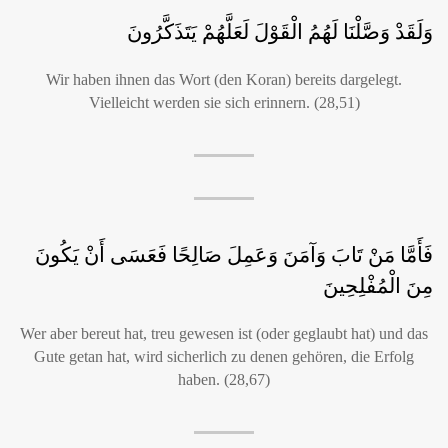
وَلَقَدْ وَصَّلْنَا لَهُمُ الْقَوْلَ لَعَلَّهُمْ يَتَذَكَّرُونَ
Wir haben ihnen das Wort (den Koran) bereits dargelegt.
Vielleicht werden sie sich erinnern. (28,51)
فَأَمَّا مَنْ تَابَ وَآمَنَ وَعَمِلَ صَالِحًا فَعَسَى أَنْ يَكُونَ
مِنَ الْمُفْلِحِينَ
Wer aber bereut hat, treu gewesen ist (oder geglaubt hat) und das
Gute getan hat, wird sicherlich zu denen gehören, die Erfolg
haben. (28,67)