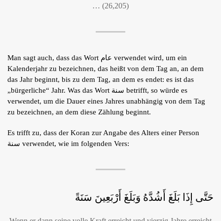
… (26,205)
Man sagt auch, dass das Wort عام verwendet wird, um ein
Kalenderjahr zu bezeichnen, das heißt von dem Tag an, an dem
das Jahr beginnt, bis zu dem Tag, an dem es endet: es ist das
„bürgerliche“ Jahr. Was das Wort سنة betrifft, so würde es
verwendet, um die Dauer eines Jahres unabhängig von dem Tag
zu bezeichnen, an dem diese Zählung beginnt.
Es trifft zu, dass der Koran zur Angabe des Alters einer Person
سنة verwendet, wie im folgenden Vers:
حَتَّى إِذَا بَلَغَ أَشُدَّهُ وَبَلَغَ أَرْبَعِينَ سَنَةً
Wenn er dann seine volle Kraft erreicht und vierzig Jahre erreicht