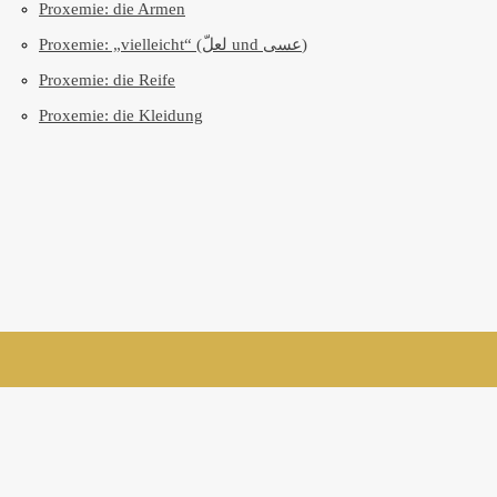
Proxemie: die Armen
Proxemie: „vielleicht“ (لعلّ und عسى)
Proxemie: die Reife
Proxemie: die Kleidung
suivez-nous