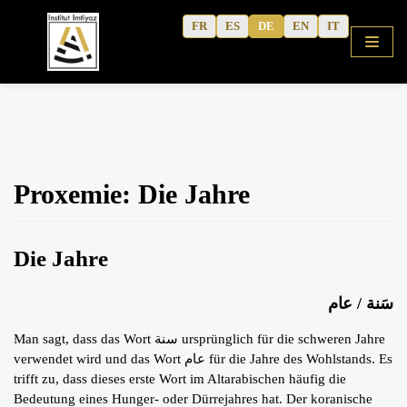
Zum
FR
ES
DE
EN
IT
Inhalt
Startseite
Proxemie: Die Jahre
Koranisches Arabisch
Neue Methode
Die Jahre
Aktivitätshefte
Kurse
سَنة / عام
Kulturelle Inhalte
Man sagt, dass das Wort سنة ursprünglich für die schweren Jahre
Schriften des Autors
verwendet wird und das Wort عام für die Jahre des Wohlstands. Es
trifft zu, dass dieses erste Wort im Altarabischen häufig die
Erfahrungsberichte
Bedeutung eines Hunger- oder Dürrejahres hat. Der koranische