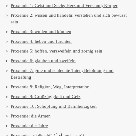
Proxemie 1: Geist und Seele; Herz und Verstand; Körper
Proxemie 2: wissen und handeln; verstehen und sich bewusst
sein
Proxemie 3: wollen und können
Proxemie 4: lieben und fürchten
Proxemie 5: hoffen, verzweifeln und zornig sein
Proxemie 6: glauben und zweifeln
Proxemie 7: gute und schlechte Taten; Belohnung und
Bestrafung
Proxemie 8: Religion, Weg, Interpretation
Proxemie 9: Großzügigkeit und Geiz
Proxemie 10: Schöpfung und Barmherzigkeit
Proxemie: die Armen
Proxemie: die Jahre
Proxemie: „vielleicht“ (لعلّ und عسى)