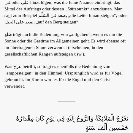
في oder على hinzufügen, was die feine Nuance einbringt, das
Shop
Mittel des Aufstiegs oder dessen „Stützpunkt“ anzudeuten. Man
sagt zum Beispiel صعد في السُلَّم, „die Leiter hinaufsteigen“, oder
Tafsîr
صعد على الجبل, „auf den Berg steigen“.
Artikel
Blog
طلع trägt auch die Bedeutung von „aufgehen“, wenn es um die
Podcasts
Kontakt
Sonne oder die Gestirne im Allgemeinen geht. Es wird ebenso oft
im übertragenen Sinne verwendet (erscheinen, in den
gesellschaftlichen Rängen aufsteigen usw.).
Was عرج betrifft, so trägt es ebenfalls die Bedeutung von
„emporsteigen“ in den Himmel. Ursprünglich wird es für Vögel
gebraucht. Im Koran wird es für die Engel und den Geist
verwendet.
تَعْرُجُ الْمَلَائِكَةُ وَالرُّوحُ إِلَيْهِ فِي يَوْمٍ كَانَ مِقْدَارُهُ
خَمْسِينَ أَلْفَ سَنَةٍ