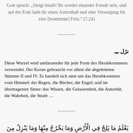
Gott sprach: „Steigt hinab! Ihr werdet einander Feinde sein, und
auf der Erde habt ihr einen Aufenthalt und eine Versorgung für
eine [bestimmte] Frist.“ (7,24)
نزَل ــِـ
Diese Wurzel wird umfassender für jede Form des Herabkommens
verwendet. Der Koran gebraucht vor allem die abgeleiteten
Stämme II und IV. Es handelt sich stets um das Herabkommen
vom Himmel: der Regen, die Bücher, die Engel; und im
übertragenen Sinne: das Wissen, die Gelassenheit, die Autorität,
die Wahrheit, die Strafe …
يَعْلَمُ مَا يَلِجُ فِي الْأَرْضِ وَمَا يَخْرُجُ مِنْهَا وَمَا يَنْزِلُ مِنَ