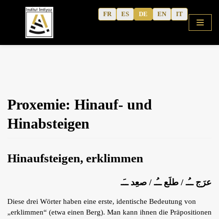
Zum
FR
ES
DE
EN
IT
Inhalt
Startseite
Proxemie: Hinauf- und
Koranisches Arabisch
Hinabsteigen
Neue Methode
Aktivitätshefte
Hinaufsteigen, erklimmen
Kurse
Kulturelle Inhalte
عرَج ــُـ / طلَع ــُـ / صعِد ــَـ
Schriften des Autors
Diese drei Wörter haben eine erste, identische Bedeutung von
Erfahrungsberichte
„erklimmen“ (etwa einen Berg). Man kann ihnen die Präpositionen