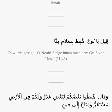
hinab.
قِيلَ يَا نُوحُ اهْبِطْ بِسَلَامٍ مِنَّا
Es wurde gesagt: „O Noah! Steige hinab mit einem Gruß von
Uns.“ (11,48)
وَقالَ اهْبِطُوا بَعْضُكُمْ لِبَعْضٍ عَدُوٌّ وَلَكُمْ فِي الْأَرْضِ
مُسْتَقَرٌّ وَمَتَاعٌ إِلَى حِينٍ