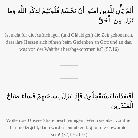
أَلَمْ يَأْنِ لِلَّذِينَ آمَنُوا أَنْ تَخْشَعَ قُلُوبُهُمْ لِذِكْرِ اللَّهِ وَمَا
نَزَلَ مِنَ الْحَقِّ
Ist nicht für die Aufrichtigen (und Gläubigen) die Zeit gekommen,
dass ihre Herzen sich rühren beim Gedenken an Gott und an das,
was von der Wahrheit herabgekommen ist? (57,16)
أَفَبِعَذَابِنَا يَسْتَعْجِلُونَ فَإِذَا نَزَلَ بِسَاحَتِهِمْ فَسَاءَ صَبَاحُ
الْمُنْذَرِينَ
Wollen sie Unsere Strafe beschleunigen? Wenn sie aber vor ihrer
Tür niedergeht, dann wird es ein übler Tag für die Gewarnten
sein! (37,176-177)