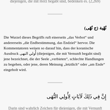
diejenigen, die mit Herz begabt sind, bedenken es. (2,269)
نُهْية (ج نُهًى)
Die Wurzel dieses Begriffs ruft einerseits „das Verbot“ und
andererseits „die Endbestimmung, das Endziel“ hervor. Die
Kommentatoren weisen so darauf hin, dass der koranische
Ausdruck أُولي النهى (diejenigen, die mit Vernunft begabt sind)
jene bezeichnet, die der Seele „verbieten“, schlechte Handlungen
zu begehen, oder jene, deren Meinung „letztlich“ oder „am Ende“
eingeholt wird.
إِنَّ فِي ذَلِكَ لَآيَاتٍ لِأُولِي النُّهَى
Darin sind wahrlich Zeichen für diejenigen, die mit Vernunft