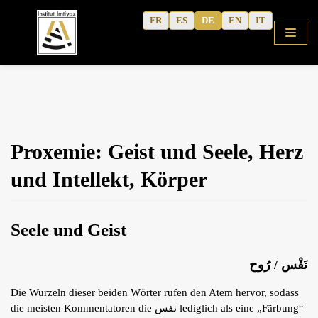
Zum
FR
ES
DE
EN
IT
Inhalt
Startseite
Proxemie: Geist und Seele, Herz
Koranisches Arabisch
und Intellekt, Körper
Neue Methode
Aktivitätshefte
Seele und Geist
Kurse
Kulturelle Inhalte
نَفْس / رُوح
Schriften des Autors
Die Wurzeln dieser beiden Wörter rufen den Atem hervor, sodass
Erfahrungsberichte
die meisten Kommentatoren die نفس lediglich als eine „Färbung“