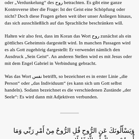
oder „Verdunkelung“ des روح betrachten. Es gibt eine ganze
Shop
Kontroverse über die Frage: Ist der Geist eine Schöpfung oder
nicht? Doch diese Fragen gehen weit über unser Anliegen hinaus,
Tafsîr
das sich ausschließlich auf das Sprachliche beschränken will.
Artikel
Blog
Halten wir also fest, dass im Koran das Wort روح zunächst als ein
Podcasts
Kontakt
göttliches Geheimnis dargestellt wird. In manchen Passagen wird
es als Gott zugehörig dargestellt: Er verwendet nämlich den
Ausdruck „Sein Geist“. An anderen Stellen wird es mit Jesus oder
mit dem Engel Gabriel in Verbindung gebracht.
Was das Wort نفس betrifft, so bezeichnet es in erster Linie „die
Person“ oder „das Individuum“ (es kann sich um Gott selbst
handeln). Sodann bezeichnet es die verschiedenen Zustände „der
Seele“: Es wird dann mit Adjektiven verbunden.
وَيَسْأَلُونَكَ عَنِ الرُّوحِ قُلِ الرُّوحُ مِنْ أَمْرِ رَبِّي وَمَا