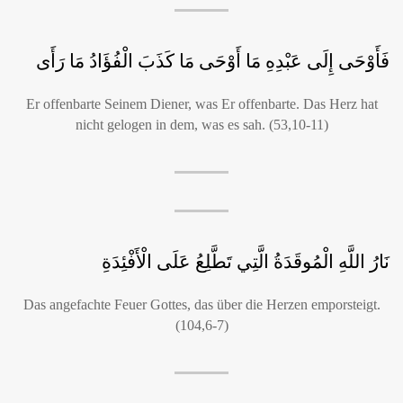
فَأَوْحَى إِلَى عَبْدِهِ مَا أَوْحَى مَا كَذَبَ الْفُؤَادُ مَا رَأَى
Er offenbarte Seinem Diener, was Er offenbarte. Das Herz hat
nicht gelogen in dem, was es sah. (53,10-11)
نَارُ اللَّهِ الْمُوقَدَةُ الَّتِي تَطَّلِعُ عَلَى الْأَفْئِدَةِ
Das angefachte Feuer Gottes, das über die Herzen emporsteigt.
(104,6-7)