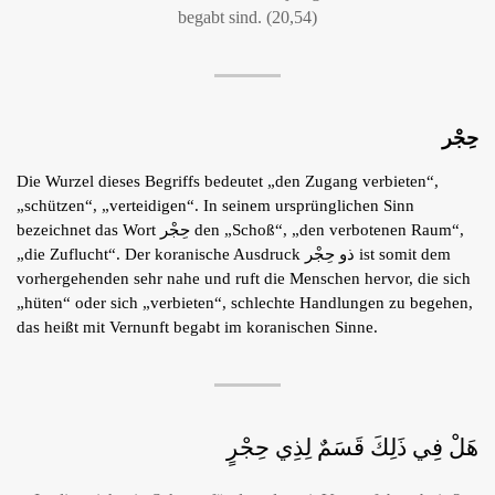
begabt sind. (20,54)
حِجْر
Die Wurzel dieses Begriffs bedeutet „den Zugang verbieten“,
„schützen“, „verteidigen“. In seinem ursprünglichen Sinn
bezeichnet das Wort حِجْر den „Schoß“, „den verbotenen Raum“,
„die Zuflucht“. Der koranische Ausdruck ذو حِجْر ist somit dem
vorhergehenden sehr nahe und ruft die Menschen hervor, die sich
„hüten“ oder sich „verbieten“, schlechte Handlungen zu begehen,
das heißt mit Vernunft begabt im koranischen Sinne.
هَلْ فِي ذَلِكَ قَسَمٌ لِذِي حِجْرٍ