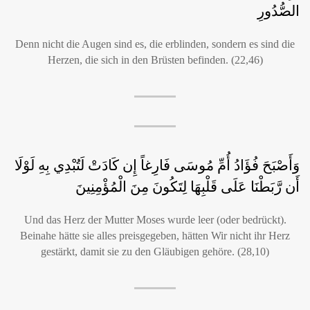
الصُّدُورِ
Denn nicht die Augen sind es, die erblinden, sondern es sind die
Herzen, die sich in den Brüsten befinden. (22,46)
وَأَصْبَحَ فُؤَادُ أُمِّ مُوسَى فَارِغاً إِن كَادَتْ لَتُبْدِي بِهِ لَوْلَا
أَن رَّبَطْنَا عَلَى قَلْبِهَا لِتَكُونَ مِنَ الْمُؤْمِنِينَ
Und das Herz der Mutter Moses wurde leer (oder bedrückt).
Beinahe hätte sie alles preisgegeben, hätten Wir nicht ihr Herz
gestärkt, damit sie zu den Gläubigen gehöre. (28,10)