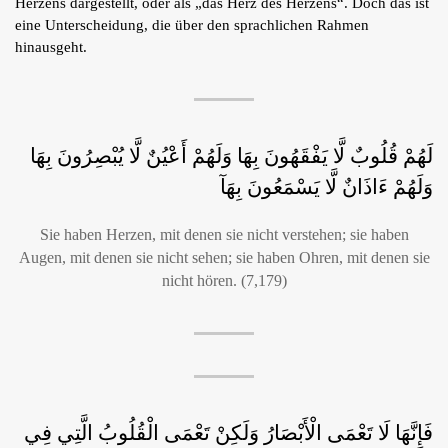
Herzens dargestellt, oder als „das Herz des Herzens“. Doch das ist
eine Unterscheidung, die über den sprachlichen Rahmen
hinausgeht.
لَهُمْ قُلُوبٌ لَّا يَفْقَهُونَ بِهَا وَلَهُمْ أَعْيُنٌ لَّا يُبْصِرُونَ بِهَا
وَلَهُمْ ءَاذَانٌ لَّا يَسْمَعُونَ بِهَآ
Sie haben Herzen, mit denen sie nicht verstehen; sie haben
Augen, mit denen sie nicht sehen; sie haben Ohren, mit denen sie
nicht hören. (7,179)
فَإِنَّهَا لَا تَعْمَى الْأَبْصَارُ وَلَكِنْ تَعْمَى الْقُلُوبُ الَّتِي فِي