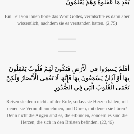
بَعْدِ مَا عَقَلُوهُ وَهُمْ يَعْلَمُونَ
Ein Teil von ihnen hörte das Wort Gottes, verfälschte es dann aber
wissentlich, nachdem sie es verstanden hatten. (2,75)
أَفَلَمْ يَسِيرُوا فِي الْأَرْضِ فَتَكُونَ لَهُمْ قُلُوبٌ يَعْقِلُونَ
بِهَا أَوْ آذَانٌ يَسْمَعُونَ بِهَا فَإِنَّهَا لَا تَعْمَى الْأَبْصَارُ وَلَكِنْ
تَعْمَى الْقُلُوبُ الَّتِي فِي الصُّدُورِ
Reisen sie denn nicht auf der Erde, sodass sie Herzen hätten, mit
denen sie Vernunft annehmen, und Ohren, mit denen sie hören?
Denn nicht die Augen sind es, die erblinden, sondern es sind die
Herzen, die sich in den Brüsten befinden. (22,46)