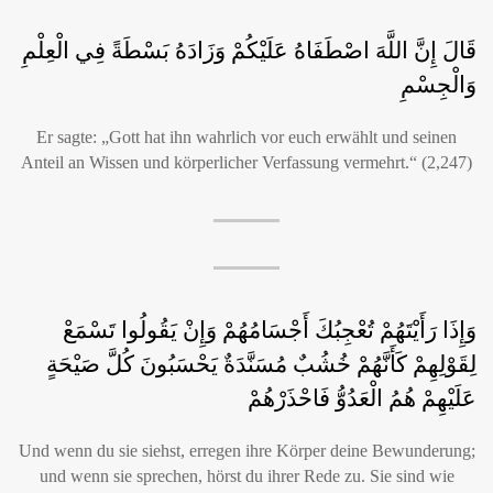
قَالَ إِنَّ اللَّهَ اصْطَفَاهُ عَلَيْكُمْ وَزَادَهُ بَسْطَةً فِي الْعِلْمِ
وَالْجِسْمِ
Er sagte: „Gott hat ihn wahrlich vor euch erwählt und seinen
Anteil an Wissen und körperlicher Verfassung vermehrt.“ (2,247)
وَإِذَا رَأَيْتَهُمْ تُعْجِبُكَ أَجْسَامُهُمْ وَإِنْ يَقُولُوا تَسْمَعْ
لِقَوْلِهِمْ كَأَنَّهُمْ خُشُبٌ مُسَنَّدَةٌ يَحْسَبُونَ كُلَّ صَيْحَةٍ
عَلَيْهِمْ هُمُ الْعَدُوُّ فَاحْذَرْهُمْ
Und wenn du sie siehst, erregen ihre Körper deine Bewunderung;
und wenn sie sprechen, hörst du ihrer Rede zu. Sie sind wie