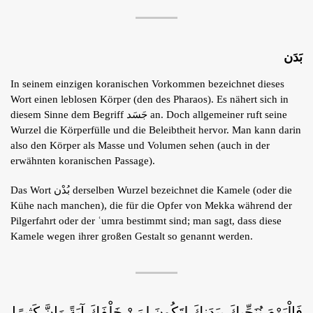
بَدَن
In seinem einzigen koranischen Vorkommen bezeichnet dieses
Wort einen leblosen Körper (den des Pharaos). Es nähert sich in
diesem Sinne dem Begriff جَسَد an. Doch allgemeiner ruft seine
Wurzel die Körperfülle und die Beleibtheit hervor. Man kann darin
also den Körper als Masse und Volumen sehen (auch in der
erwähnten koranischen Passage).
Das Wort بُدْن derselben Wurzel bezeichnet die Kamele (oder die
Kühe nach manchen), die für die Opfer von Mekka während der
Pilgerfahrt oder der ʿumra bestimmt sind; man sagt, dass diese
Kamele wegen ihrer großen Gestalt so genannt werden.
فَالْيَوْمَ نُنَجِّيكَ بِبَدَنِكَ لِتَكُونَ لِمَنْ خَلْفَكَ آيَةً وَإِنَّ كَثِيرًا